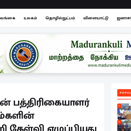
லங்கை
உலகம்
தொழில்நுட்பம்
விளையாட்டு
ஜனாச
POPUL
ன் பத்திரிகையாளர்
1
ம்களின்
2
றி கேள்வி எழுப்பியது