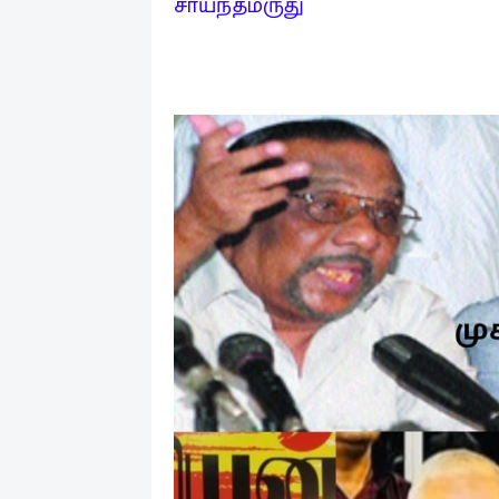
சாய்ந்தமருது