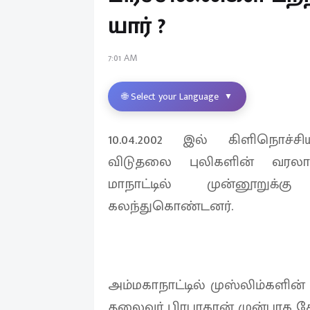
யார் ?
7:01 AM
🌐 Select your Language
▼
10.04.2002 இல் கிளிநொச்சி
விடுதலை புலிகளின் வரலாற்ற
மாநாட்டில் முன்னூறுக்கு
கலந்துகொண்டனர்.
அம்மகாநாட்டில் முஸ்லிம்களின் 
தலைவர் பிரபாகரன் முன்பாக கே