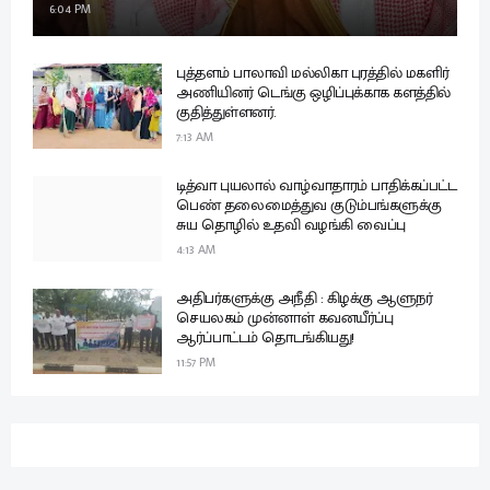
6:04 PM
புத்தளம் பாலாவி மல்லிகா புரத்தில் மகளிர்
அணியினர் டெங்கு ஒழிப்புக்காக களத்தில்
குதித்துள்ளனர்.
7:13 AM
டித்வா புயலால் வாழ்வாதாரம் பாதிக்கப்பட்ட
பெண் தலைமைத்துவ குடும்பங்களுக்கு
சுய தொழில் உதவி வழங்கி வைப்பு
4:13 AM
அதிபர்களுக்கு அநீதி : கிழக்கு ஆளுநர்
செயலகம் முன்னாள் கவனயீர்ப்பு
ஆர்ப்பாட்டம் தொடங்கியது!
11:57 PM