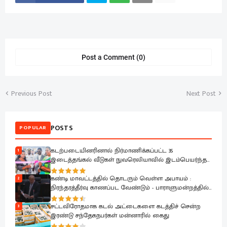
Post a Comment (0)
Previous Post
Next Post
POSTS
POPULAR
கடற்படையினரினால் நிர்மாணிக்கப்பட்ட 35
1
இடைத்தங்கல் வீடுகள் நுவரெலியாவில் இடம்பெயர்ந்த
குடும்பங்களிடம் கையளிப்பு
கண்டி மாவட்டத்தில் தொடரும் வெள்ள அபாயம் :
2
நிரந்தரத்தீர்வு காணப்பட வேண்டும் - பாராளுமன்றத்தில்
ரவூப் ஹக்கீம் வலியுறுத்தல்
சட்டவிரோதமாக கடல் அட்டைகளை கடத்திச் சென்ற
3
இரண்டு சந்தேகநபர்கள் மன்னாரில் கைது