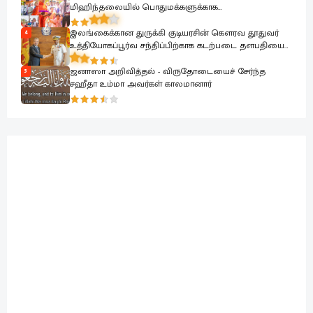
மிஹிந்தலையில் பொதுமக்களுக்காக
கையளிக்கப்பட்டது
இலங்கைக்கான துருக்கி குடியரசின் கௌரவ தூதுவர்
4
உத்தியோகப்பூர்வ சந்திப்பிற்காக கடற்படை தளபதியை
சந்தித்தார்
ஜனாஸா அறிவித்தல் - விருதோடையைச் சேர்ந்த
5
சஹீதா உம்மா அவர்கள் காலமானார்