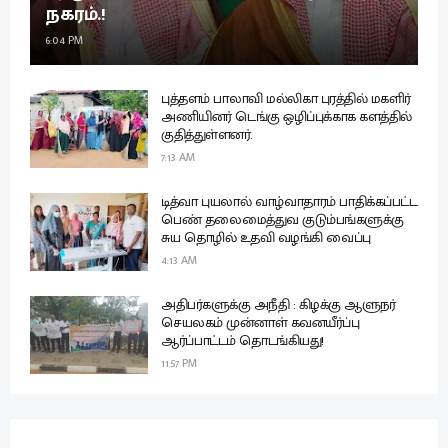
நகரம்.!
6:04 PM
புத்தளம் பாலாவி மல்லிகா புரத்தில் மகளிர்
அணியினர் டெங்கு ஒழிப்புக்காக களத்தில்
குதித்துள்ளனர்.
7:13 AM
டித்வா புயலால் வாழ்வாதாரம் பாதிக்கப்பட்ட
பெண் தலைமைத்துவ குடும்பங்களுக்கு
சுய தொழில் உதவி வழங்கி வைப்பு
4:13 AM
அதிபர்களுக்கு அநீதி : கிழக்கு ஆளுநர்
செயலகம் முன்னாள் கவனயீர்ப்பு
ஆர்ப்பாட்டம் தொடங்கியது!
11:57 PM