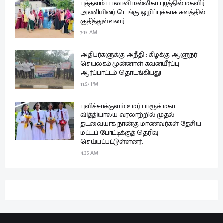
புத்தளம் பாலாவி மல்லிகா புரத்தில் மகளிர்
அணியினர் டெங்கு ஒழிப்புக்காக களத்தில்
குதித்துள்ளனர்.
7:13 AM
அதிபர்களுக்கு அநீதி : கிழக்கு ஆளுநர்
செயலகம் முன்னாள் கவனயீர்ப்பு
ஆர்ப்பாட்டம் தொடங்கியது!
11:57 PM
புளிச்சாக்குளம் உமர் பாரூக் மகா
வித்தியாலய வரலாற்றில் முதல்
தடவையாக நான்கு மாணவர்கள் தேசிய
மட்டப் போட்டிக்குத் தெரிவு
செய்யப்பட்டுள்ளனர்.
4:35 AM