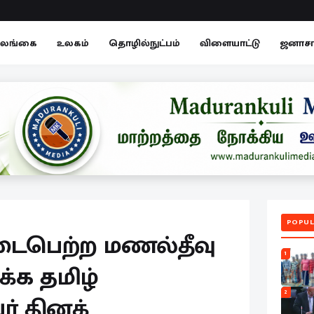
லங்கை
உலகம்
தொழில்நுட்பம்
விளையாட்டு
ஜனாச
POPUL
பெற்ற மணல்தீவு
1
்க தமிழ்
2
ர் தினக்