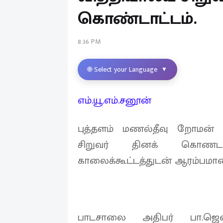
கொண்டாட்டம்.
8:36 PM
🌐 Select your Language
▼
எம்.யூ.எம்.சனூன்
புத்தளம் மணல்தீவு றோமன் 
சிறுவர் தினக் கொணடா
காலைக்கூட்டத்துடன் ஆரம்பமான
பாடசாலை அதிபர் பா.ஜென