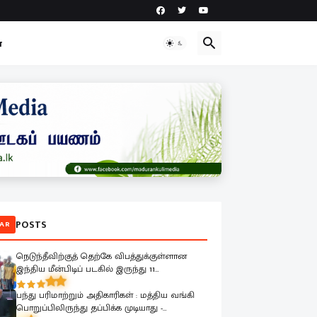
ா
POSTS
AR
நெடுந்தீவிற்குத் தெற்கே விபத்துக்குள்ளான
இந்திய மீன்பிடிப் படகில் இருந்து 11
மீனவர்களை இலங்கை கடற்படை பாதுகாப்பாக
மீட்டது
பந்து பரிமாற்றும் அதிகாரிகள் : மத்திய வங்கி
பொறுப்பிலிருந்து தப்பிக்க முடியாது -