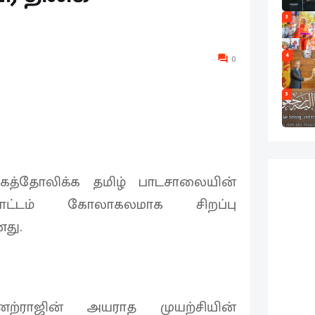
3
4
0
5
கத்தோலிக்க தமிழ் பாடசாலையின்
ட்டம் கோலாகலமாக சிறப்பு
து.
ற்ராஜின் அயராத முயற்சியின்