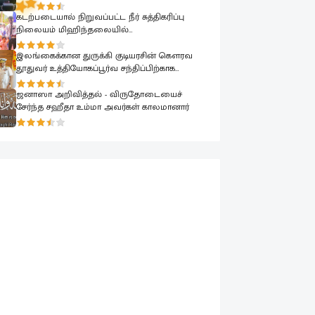
பாராளுமன்றத்தில் ரவூப் ஹக்கீம் ஆவேசம்
கடற்படையால் நிறுவப்பட்ட நீர் சுத்திகரிப்பு
நிலையம் மிஹிந்தலையில்
பொதுமக்களுக்காக கையளிக்கப்பட்டது
இலங்கைக்கான துருக்கி குடியரசின் கௌரவ
தூதுவர் உத்தியோகப்பூர்வ சந்திப்பிற்காக
கடற்படை தளபதியை சந்தித்தார்
ஜனாஸா அறிவித்தல் - விருதோடையைச்
சேர்ந்த சஹீதா உம்மா அவர்கள் காலமானார்