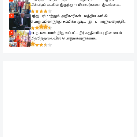
மீன்பிடிப் படகில் இருந்து 11 மீனவர்களை இலங்கை
கடற்படை பாதுகாப்பாக மீட்டது
பந்து பரிமாற்றும் அதிகாரிகள் : மத்திய வங்கி
4
பொறுப்பிலிருந்து தப்பிக்க முடியாது - பாராளுமன்றத்தில்
ரவூப் ஹக்கீம் ஆவேசம்
கடற்படையால் நிறுவப்பட்ட நீர் சுத்திகரிப்பு நிலையம்
5
மிஹிந்தலையில் பொதுமக்களுக்காக
கையளிக்கப்பட்டது