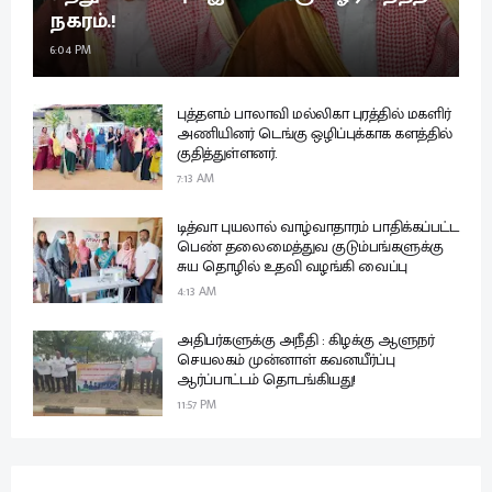
நகரம்.!
6:04 PM
புத்தளம் பாலாவி மல்லிகா புரத்தில் மகளிர்
அணியினர் டெங்கு ஒழிப்புக்காக களத்தில்
குதித்துள்ளனர்.
7:13 AM
டித்வா புயலால் வாழ்வாதாரம் பாதிக்கப்பட்ட
பெண் தலைமைத்துவ குடும்பங்களுக்கு
சுய தொழில் உதவி வழங்கி வைப்பு
4:13 AM
அதிபர்களுக்கு அநீதி : கிழக்கு ஆளுநர்
செயலகம் முன்னாள் கவனயீர்ப்பு
ஆர்ப்பாட்டம் தொடங்கியது!
11:57 PM