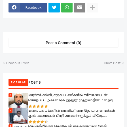
Facebook
Post a Comment (0)
Previous Post
Next Post
POSTS
POPULAR
மார்க்கக் கல்வி, சமூகப் பணிகளில் கரிசனையுடன்
1
செயற்பட்ட அஷ்ஷைக் ஹஜ்ஜு முஹம்மதின் மறைவு
பேரிழப்பாகும்; அம்பாறை மாவட்ட ஜம்இய்யத்துல் உலமா
ஆழ்ந்த கவலை.!
மலையக மக்களின் காணியுரிமை தொடர்பான மக்கள்
2
குரல் அமைப்பும் பிரதி அமைச்சருக்கும் விஷேட
கலந்துரையாடல்
நெடுந்தீவிற்குத் தெற்கே விபத்துக்குள்ளான இந்திய
3