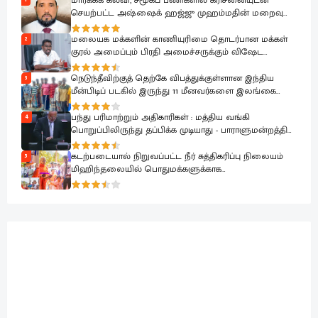
மார்க்கக் கல்வி, சமூகப் பணிகளில் கரிசனையுடன்
செயற்பட்ட அஷ்ஷைக் ஹஜ்ஜு முஹம்மதின் மறைவு
பேரிழப்பாகும்; அம்பாறை மாவட்ட ஜம்இய்யத்துல் உலமா
ஆழ்ந்த கவலை.!
மலையக மக்களின் காணியுரிமை தொடர்பான மக்கள்
2
குரல் அமைப்பும் பிரதி அமைச்சருக்கும் விஷேட
கலந்துரையாடல்
நெடுந்தீவிற்குத் தெற்கே விபத்துக்குள்ளான இந்திய
3
மீன்பிடிப் படகில் இருந்து 11 மீனவர்களை இலங்கை
கடற்படை பாதுகாப்பாக மீட்டது
பந்து பரிமாற்றும் அதிகாரிகள் : மத்திய வங்கி
4
பொறுப்பிலிருந்து தப்பிக்க முடியாது - பாராளுமன்றத்தில்
ரவூப் ஹக்கீம் ஆவேசம்
கடற்படையால் நிறுவப்பட்ட நீர் சுத்திகரிப்பு நிலையம்
5
மிஹிந்தலையில் பொதுமக்களுக்காக
கையளிக்கப்பட்டது