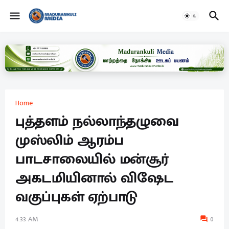
Home
புத்தளம் நல்லாந்தழுவை
முஸ்லிம் ஆரம்ப
பாடசாலையில் மன்சூர்
அகடமியினால் விஷேட
வகுப்புகள் ஏற்பாடு
4:33 AM
0