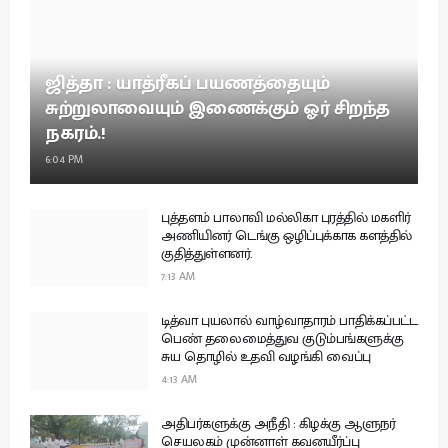
ஜித்தா : யாத்ரீகப் பயணத்தையும்
சுற்றுலாவையும் இணைக்கும் ஓர் சிறந்த
நகரம்.!
6:04 PM
புத்தளம் பாலாவி மல்லிகா புரத்தில் மகளிர்
அணியினர் டெங்கு ஒழிப்புக்காக களத்தில்
குதித்துள்ளனர்.
7:13 AM
டித்வா புயலால் வாழ்வாதாரம் பாதிக்கப்பட்ட
பெண் தலைமைத்துவ குடும்பங்களுக்கு
சுய தொழில் உதவி வழங்கி வைப்பு
4:13 AM
அதிபர்களுக்கு அநீதி : கிழக்கு ஆளுநர்
செயலகம் முன்னாள் கவனயீர்ப்பு