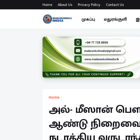
Home
About Us
Privacy Policy
Contact Us
முகப்பு
மதுரங்குளி
இ
Home
அல்- மீஸான் பௌ
ஆண்டு நிறைவை ம
நடாத்திய வருடாந்த