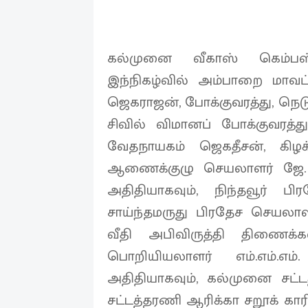
கல்முனை வீகாஸ் கெம்ப
இந்நிகழ்வில் அம்பாறை மாவட
ஜெகராஜன், போக்குவரத்து, நெட
சிவில் விமானப் போக்குவரத
வேதநாயகம் ஜெகதீசன், கி
ஆணைக்குழு செயலாளர் ஜே. 
அதிதியாகவும், நிந்தவூர் பி
சாய்ந்தமருது பிரதேச செயலாளர
வீதி அபிவிருத்தி திணைக்
பொறியியலாளர் எம்.எம்
அதிதியாகவும், கல்முனை சட்
சட்டத்தரணி ஆரிக்கா சறூக் கா