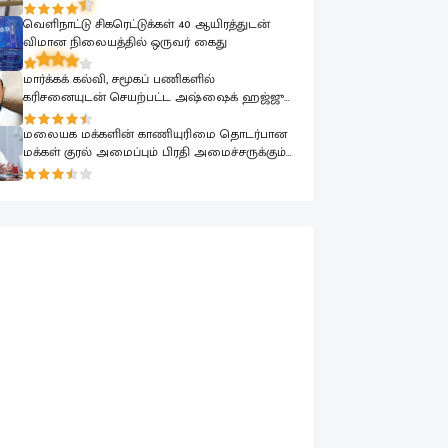
முப்பெரும் நிகழ்வுகள்.
வெளிநாட்டு சிகரெட்டுக்கள் 40 ஆயிரத்துடன்
விமான நிலையத்தில் ஒருவர் கைது
மார்க்கக் கல்வி, சமூகப் பணிகளில்
கரிசனையுடன் செயற்பட்ட அஷ்ஷைக் ஹஜ்ஜு
முஹம்மதின் மறைவு பேரிழப்பாகும்; அம்பாறை
மாவட்ட ஜம்இய்யத்துல் உலமா ஆழ்ந்த
மலையக மக்களின் காணியுரிமை தொடர்பான
கவலை.!
மக்கள் குரல் அமைப்பும் பிரதி அமைச்சருக்கும்
விஷேட கலந்துரையாடல்