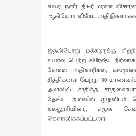
எம்.ஏ. நளீர், திடீர் மரண விச
ஆகியோர் விசேட அதிதிகளாகவு
இதன்போது மக்களுக்கு சிற
உயர்வு பெற்ற சிரேஷ்ட நிர்வா
சேவை அதிகாரிகள், கல்முன
சித்திகளை பெற்ற 130 மாணவர்க
அளவில் சாதித்த சாதனையாள
தேசிய அளவில் முதலிடம் ப
கல்லூரியினர், சமூக சே
கௌரவிக்கப்பட்டனர்.