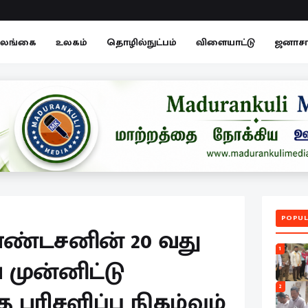
லங்கை
உலகம்
தொழில்நுட்பம்
விளையாட்டு
ஜனாச
POPUL
ண்டசனின் 20 வது
1
ுன்னிட்டு
2
 பரிசளிப்பு நிகழ்வும்