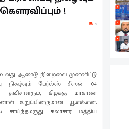
 கௌரவிப்பும் !
3
4
0
5
0 வது ஆண்டு நிறைவை முன்னிட்டு
பு நிகழ்வும் பேர்ல்ஸ் சீஸன் 04
 தவிசாளரும், கிழக்கு மாகாண
ாள் உறுப்பினருமான யூ.எல்.என்.
சாய்ந்தமருது கலாசார மத்திய