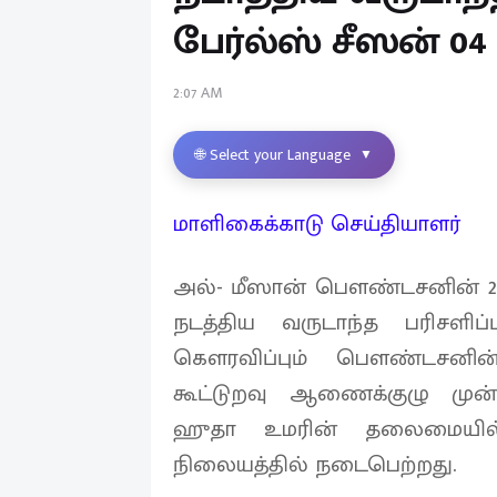
பேர்ல்ஸ் சீஸன் 04
2:07 AM
🌐 Select your Language
▼
மாளிகைக்காடு செய்தியாளர்
அல்- மீஸான் பௌண்டசனின் 2
நடத்திய வருடாந்த பரிசளிப்
கௌரவிப்பும் பௌண்டசனின்
கூட்டுறவு ஆணைக்குழு முன்ன
ஹுதா உமரின் தலைமையில் 
நிலையத்தில் நடைபெற்றது.