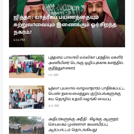
ஜித்தா : யாத்ரீகப் பயணத்தையும்
சுற்றுலாவையும் இணைக்கும் ஓர் சிறந்த
நகரம்.!
6:04 PM
புத்தளம் பாலாவி மல்லிகா புரத்தில் மகளிர்
அணியினர் டெங்கு ஒழிப்புக்காக களத்தில்
குதித்துள்ளனர்.
7:13 AM
டித்வா புயலால் வாழ்வாதாரம் பாதிக்கப்பட்ட
பெண் தலைமைத்துவ குடும்பங்களுக்கு
சுய தொழில் உதவி வழங்கி வைப்பு
4:13 AM
அதிபர்களுக்கு அநீதி : கிழக்கு ஆளுநர்
செயலகம் முன்னாள் கவனயீர்ப்பு
ஆர்ப்பாட்டம் தொடங்கியது!