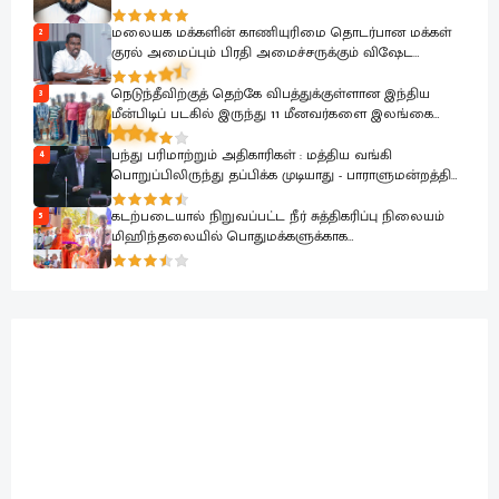
பேரிழப்பாகும்; அம்பாறை மாவட்ட ஜம்இய்யத்துல் உலமா
ஆழ்ந்த கவலை.!
மலையக மக்களின் காணியுரிமை தொடர்பான மக்கள்
2
குரல் அமைப்பும் பிரதி அமைச்சருக்கும் விஷேட
கலந்துரையாடல்
நெடுந்தீவிற்குத் தெற்கே விபத்துக்குள்ளான இந்திய
3
மீன்பிடிப் படகில் இருந்து 11 மீனவர்களை இலங்கை
கடற்படை பாதுகாப்பாக மீட்டது
பந்து பரிமாற்றும் அதிகாரிகள் : மத்திய வங்கி
4
பொறுப்பிலிருந்து தப்பிக்க முடியாது - பாராளுமன்றத்தில்
ரவூப் ஹக்கீம் ஆவேசம்
கடற்படையால் நிறுவப்பட்ட நீர் சுத்திகரிப்பு நிலையம்
5
மிஹிந்தலையில் பொதுமக்களுக்காக
கையளிக்கப்பட்டது