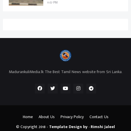
11:57 PM
MadurankuliMedia.lk The Best Tamil News website from Sri Lanka.
Home
About Us
Privacy Policy
Contact Us
© Copyright 2018 -
Template Design by - Rimshi Jaleel