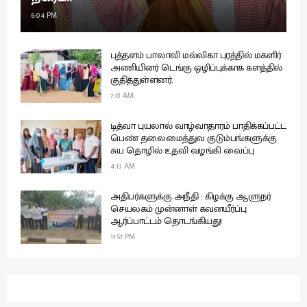
6:04 PM
புத்தளம் பாலாவி மல்லிகா புரத்தில் மகளிர்
அணியினர் டெங்கு ஒழிப்புக்காக களத்தில்
குதித்துள்ளனர்.
7:13 AM
டித்வா புயலால் வாழ்வாதாரம் பாதிக்கப்பட்ட
பெண் தலைமைத்துவ குடும்பங்களுக்கு
சுய தொழில் உதவி வழங்கி வைப்பு
4:13 AM
அதிபர்களுக்கு அநீதி : கிழக்கு ஆளுநர்
செயலகம் முன்னாள் கவனயீர்ப்பு
ஆர்ப்பாட்டம் தொடங்கியது!
11:57 PM