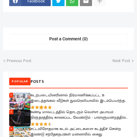
Facebook
Post a Comment (0)
Previous Post
Next Post
POSTS
POPULAR
கடற்படையினரினால் நிர்மாணிக்கப்பட்ட 35
1
இடைத்தங்கல் வீடுகள் நுவரெலியாவில் இடம்பெயர்ந்த
குடும்பங்களிடம் கையளிப்பு
கண்டி மாவட்டத்தில் தொடரும் வெள்ள அபாயம் :
2
நிரந்தரத்தீர்வு காணப்பட வேண்டும் - பாராளுமன்றத்தில்
ரவூப் ஹக்கீம் வலியுறுத்தல்
சட்டவிரோதமாக கடல் அட்டைகளை கடத்திச் சென்ற
3
இரண்டு சந்தேகநபர்கள் மன்னாரில் கைது