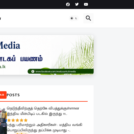
ா
POSTS
AR
நெடுந்தீவிற்குத் தெற்கே விபத்துக்குள்ளான
இந்திய மீன்பிடிப் படகில் இருந்து 11
மீனவர்களை இலங்கை கடற்படை பாதுகாப்பாக
மீட்டது
பந்து பரிமாற்றும் அதிகாரிகள் : மத்திய வங்கி
பொறுப்பிலிருந்து தப்பிக்க முடியாது -