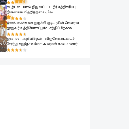
பாராளுமன்றத்தில் ரவூப் ஹக்கீம் ஆவேசம்
கடற்படையால் நிறுவப்பட்ட நீர் சுத்திகரிப்பு
நிலையம் மிஹிந்தலையில்
பொதுமக்களுக்காக கையளிக்கப்பட்டது
இலங்கைக்கான துருக்கி குடியரசின் கௌரவ
தூதுவர் உத்தியோகப்பூர்வ சந்திப்பிற்காக
கடற்படை தளபதியை சந்தித்தார்
ஜனாஸா அறிவித்தல் - விருதோடையைச்
சேர்ந்த சஹீதா உம்மா அவர்கள் காலமானார்