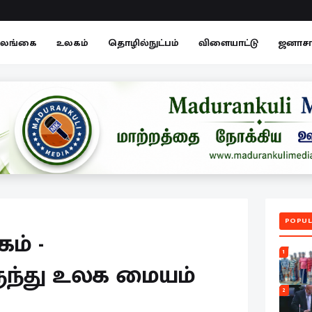
லங்கை
உலகம்
தொழில்நுட்பம்
விளையாட்டு
ஜனாச
POPUL
ம் -
1
ந்து உலக மையம்
2