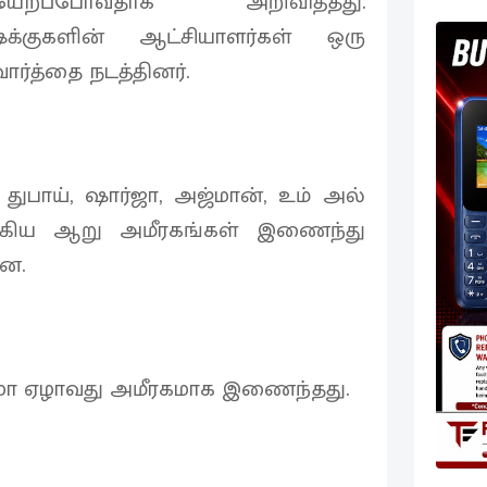
யேறப்போவதாக அறிவித்தது.
க்குகளின் ஆட்சியாளர்கள் ஒரு
ார்த்தை நடத்தினர்.
ி, துபாய், ஷார்ஜா, அஜ்மான், உம் அல்
ஆகிய ஆறு அமீரகங்கள் இணைந்து
ின.
கைமா ஏழாவது அமீரகமாக இணைந்தது.