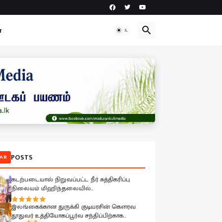
ா
POSTS
AR
கடற்படையால் நிறுவப்பட்ட நீர் சுத்திகரிப்பு
நிலையம் மிஹிந்தலையில்
பொதுமக்களுக்காக கையளிக்கப்பட்டது
இலங்கைக்கான துருக்கி குடியரசின் கௌரவ
தூதுவர் உத்தியோகப்பூர்வ சந்திப்பிற்காக