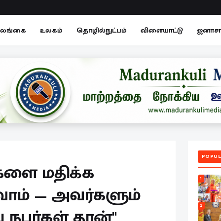
லங்கை
உலகம்
தொழில்நுட்பம்
விளையாட்டு
ஜனாச
POPUL
களை மதிக்க
1
ோம் — அவர்களும்
2
ய நபர்கள் தான்"