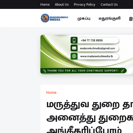
Home
About Us
Privacy Policy
Contact Us
முகப்பு
மதுரங்குளி
இ
Home
மருத்துவ துறை த
அனைத்து துறைக
அங்கீகரிப்போம்