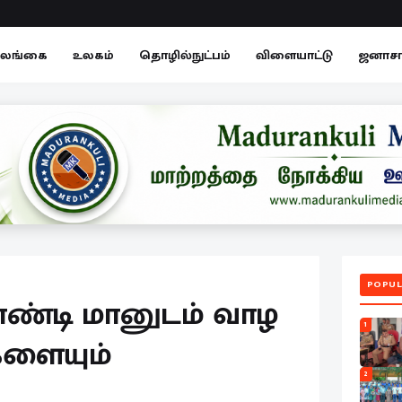
லங்கை
உலகம்
தொழில்நுட்பம்
விளையாட்டு
ஜனாச
POPUL
ாண்டி மானுடம் வாழ
1
ளையும்
2