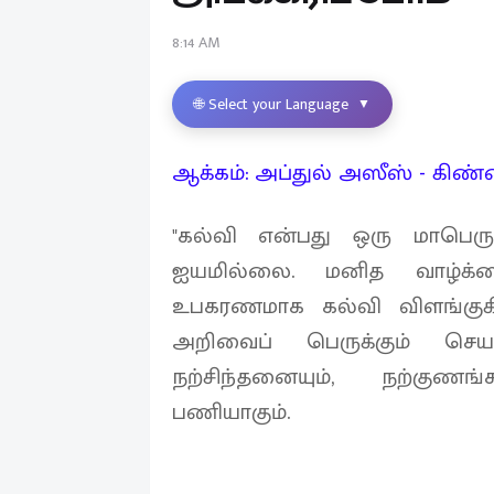
8:14 AM
🌐 Select your Language
▼
ஆக்கம்: அப்துல் அஸீஸ் - கி
"கல்வி என்பது ஒரு மாபெரும
ஐயமில்லை. மனித வாழ்க்
உபகரணமாக கல்வி விளங்குக
அறிவைப் பெருக்கும் செய
நற்சிந்தனையும், நற்குணங
பணியாகும்.