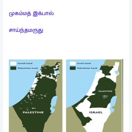
முகம்மத் இக்பால்
சாய்ந்தமருது