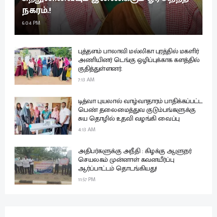
நகரம்.!
6:04 PM
புத்தளம் பாலாவி மல்லிகா புரத்தில் மகளிர்
அணியினர் டெங்கு ஒழிப்புக்காக களத்தில்
குதித்துள்ளனர்.
7:13 AM
டித்வா புயலால் வாழ்வாதாரம் பாதிக்கப்பட்ட
பெண் தலைமைத்துவ குடும்பங்களுக்கு
சுய தொழில் உதவி வழங்கி வைப்பு
4:13 AM
அதிபர்களுக்கு அநீதி : கிழக்கு ஆளுநர்
செயலகம் முன்னாள் கவனயீர்ப்பு
ஆர்ப்பாட்டம் தொடங்கியது!
11:57 PM