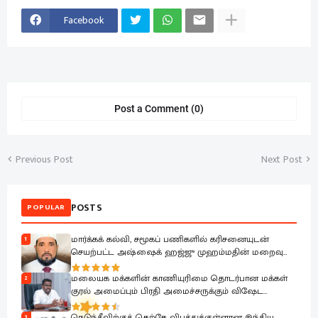
Facebook
Post a Comment (0)
Previous Post
Next Post
POSTS
POPULAR
மார்க்கக் கல்வி, சமூகப் பணிகளில் கரிசனையுடன்
1
செயற்பட்ட அஷ்ஷைக் ஹஜ்ஜு முஹம்மதின் மறைவு
பேரிழப்பாகும்; அம்பாறை மாவட்ட ஜம்இய்யத்துல் உலமா
ஆழ்ந்த கவலை.!
மலையக மக்களின் காணியுரிமை தொடர்பான மக்கள்
2
குரல் அமைப்பும் பிரதி அமைச்சருக்கும் விஷேட
கலந்துரையாடல்
நெடுந்தீவிற்குத் தெற்கே விபத்துக்குள்ளான இந்திய
3