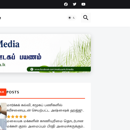
ா
POSTS
AR
மார்க்கக் கல்வி, சமூகப் பணிகளில்
கரிசனையுடன் செயற்பட்ட அஷ்ஷைக் ஹஜ்ஜு
முஹம்மதின் மறைவு பேரிழப்பாகும்; அம்பாறை
மாவட்ட ஜம்இய்யத்துல் உலமா ஆழ்ந்த
மலையக மக்களின் காணியுரிமை தொடர்பான
கவலை.!
மக்கள் குரல் அமைப்பும் பிரதி அமைச்சருக்கும்