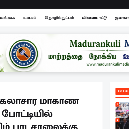
லங்கை
உலகம்
தொழில்நுட்பம்
விளையாட்டு
ஜனாச
POPUL
 கலாசார மாகாண
1
 போட்டியில்
2
ம் பாடசாலைக்கு