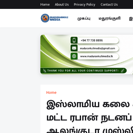
Home
About Us
Privacy Policy
Contact Us
முகப்பு
மதுரங்குளி
இ
Home
இஸ்லாமிய கலை
மட்ட ரபான் நடனப்
ஆலங்குடா முஸ்லி