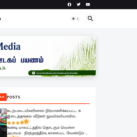
ா
POSTS
AR
கடற்படையினரினால் நிர்மாணிக்கப்பட்ட 35
இடைத்தங்கல் வீடுகள் நுவரெலியாவில்
இடம்பெயர்ந்த குடும்பங்களிடம் கையளிப்பு
கண்டி மாவட்டத்தில் தொடரும் வெள்ள
அபாயம் : நிரந்தரத்தீர்வு காணப்பட வேண்டும் -