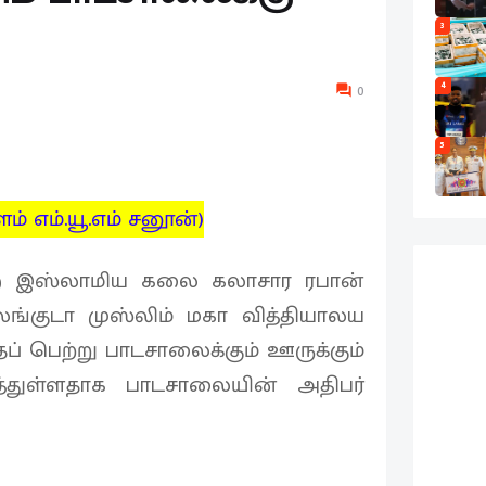
3
4
0
5
்தளம் எம்.யூ.எம் சனூன்)
்ற இஸ்லாமிய கலை கலாசார ரபான்
லங்குடா முஸ்லிம் மகா வித்தியாலய
 பெற்று பாடசாலைக்கும் ஊருக்கும்
த்துள்ளதாக பாடசாலையின் அதிபர்