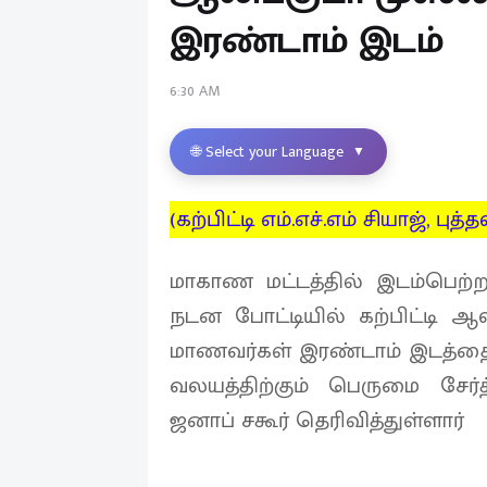
இரண்டாம் இடம்
6:30 AM
🌐 Select your Language
▼
(கற்பிட்டி எம்.எச்.எம் சியாஜ், புத
மாகாண மட்டத்தில் இடம்பெற
நடன போட்டியில் கற்பிட்டி ஆ
மாணவர்கள் இரண்டாம் இடத்தைப்
வலயத்திற்கும் பெருமை சேர்
ஜனாப் சகூர் தெரிவித்துள்ளார்