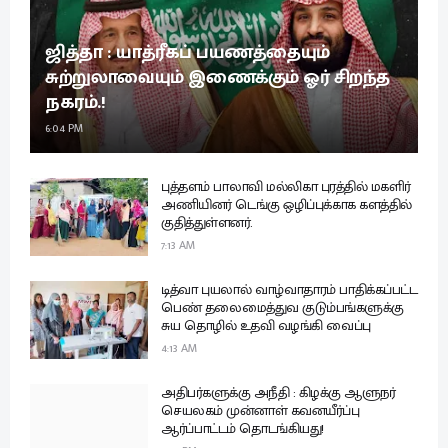
ஜித்தா : யாத்ரீகப் பயணத்தையும்
சுற்றுலாவையும் இணைக்கும் ஓர் சிறந்த
நகரம்.!
6:04 PM
புத்தளம் பாலாவி மல்லிகா புரத்தில் மகளிர்
அணியினர் டெங்கு ஒழிப்புக்காக களத்தில்
குதித்துள்ளனர்.
7:13 AM
டித்வா புயலால் வாழ்வாதாரம் பாதிக்கப்பட்ட
பெண் தலைமைத்துவ குடும்பங்களுக்கு
சுய தொழில் உதவி வழங்கி வைப்பு
4:13 AM
அதிபர்களுக்கு அநீதி : கிழக்கு ஆளுநர்
செயலகம் முன்னாள் கவனயீர்ப்பு
ஆர்ப்பாட்டம் தொடங்கியது!