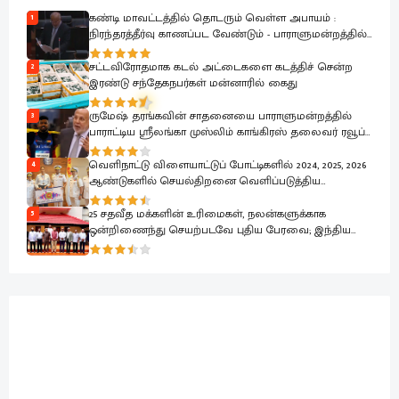
கண்டி மாவட்டத்தில் தொடரும் வெள்ள அபாயம் :
1
நிரந்தரத்தீர்வு காணப்பட வேண்டும் - பாராளுமன்றத்தில்
ரவூப் ஹக்கீம் வலியுறுத்தல்
சட்டவிரோதமாக கடல் அட்டைகளை கடத்திச் சென்ற
2
இரண்டு சந்தேகநபர்கள் மன்னாரில் கைது
ருமேஷ் தரங்கவின் சாதனையை பாராளுமன்றத்தில்
3
பாராட்டிய ஸ்ரீலங்கா முஸ்லிம் காங்கிரஸ் தலைவர் ரவூப்
ஹக்கீம்
வெளிநாட்டு விளையாட்டுப் போட்டிகளில் 2024, 2025, 2026
4
ஆண்டுகளில் செயல்திறனை வெளிப்படுத்திய
கடற்படை வீரர்கள் கௌரவிப்பு
25 சதவீத மக்களின் உரிமைகள், நலன்களுக்காக
5
ஒன்றிணைந்து செயற்படவே புதிய பேரவை; இந்திய
உயர்ஸ்தானிகரிடம் எடுத்துரைப்பு.!