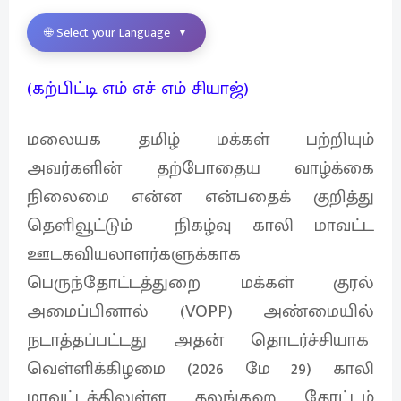
🌐 Select your Language
▼
(கற்பிட்டி எம் எச் எம் சியாஜ்)
மலையக தமிழ் மக்கள் பற்றியும்
அவர்களின் தற்போதைய வாழ்க்கை
நிலைமை என்ன என்பதைக் குறித்து
தெளிவூட்டும் நிகழ்வு காலி மாவட்ட
ஊடகவியலாளர்களுக்காக
பெருந்தோட்டத்துறை மக்கள் குரல்
அமைப்பினால் (VOPP) அண்மையில்
நடாத்தப்பட்டது அதன் தொடர்ச்சியாக
வெள்ளிக்கிழமை (2026 மே 29) காலி
மாவட்டத்திலுள்ள தலங்கஹ தோட்டம்