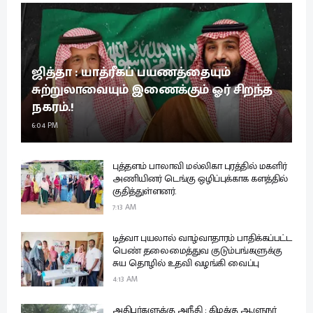
ஜித்தா : யாத்ரீகப் பயணத்தையும்
சுற்றுலாவையும் இணைக்கும் ஓர் சிறந்த
நகரம்.!
6:04 PM
புத்தளம் பாலாவி மல்லிகா புரத்தில் மகளிர்
அணியினர் டெங்கு ஒழிப்புக்காக களத்தில்
குதித்துள்ளனர்.
7:13 AM
டித்வா புயலால் வாழ்வாதாரம் பாதிக்கப்பட்ட
பெண் தலைமைத்துவ குடும்பங்களுக்கு
சுய தொழில் உதவி வழங்கி வைப்பு
4:13 AM
அதிபர்களுக்கு அநீதி : கிழக்கு ஆளுநர்