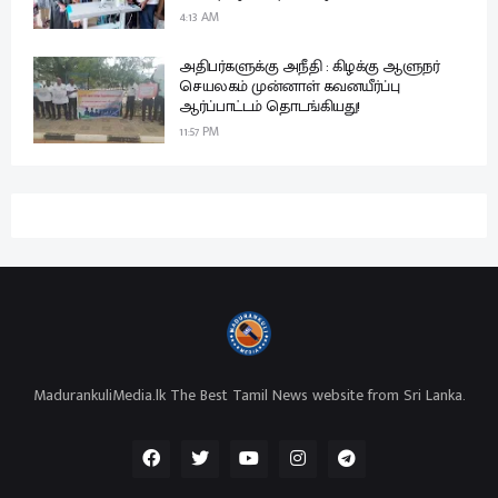
4:13 AM
அதிபர்களுக்கு அநீதி : கிழக்கு ஆளுநர்
செயலகம் முன்னாள் கவனயீர்ப்பு
ஆர்ப்பாட்டம் தொடங்கியது!
11:57 PM
MadurankuliMedia.lk The Best Tamil News website from Sri Lanka.