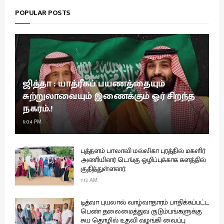
POPULAR POSTS
ஜித்தா : யாத்ரீகப் பயணத்தையும்
சுற்றுலாவையும் இணைக்கும் ஓர் சிறந்த
நகரம்.!
6:04 PM
புத்தளம் பாலாவி மல்லிகா புரத்தில் மகளிர்
அணியினர் டெங்கு ஒழிப்புக்காக களத்தில்
குதித்துள்ளனர்.
7:13 AM
டித்வா புயலால் வாழ்வாதாரம் பாதிக்கப்பட்ட
பெண் தலைமைத்துவ குடும்பங்களுக்கு
சுய தொழில் உதவி வழங்கி வைப்பு