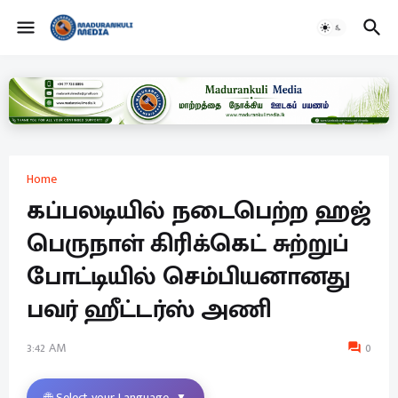
Home
கப்பலடியில் நடைபெற்ற ஹஜ்
பெருநாள் கிரிக்கெட் சுற்றுப்
போட்டியில் செம்பியனானது
பவர் ஹீட்டர்ஸ் அணி
3:42 AM
0
🌐 Select your Language
▼