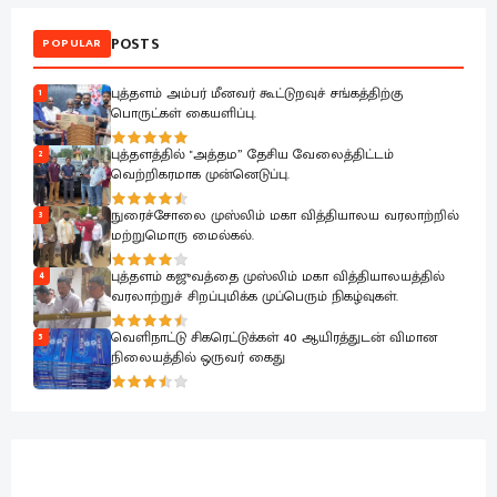
POSTS
POPULAR
புத்தளம் அம்பர் மீனவர் கூட்டுறவுச் சங்கத்திற்கு
1
பொருட்கள் கையளிப்பு.
புத்தளத்தில் "அத்தம” தேசிய வேலைத்திட்டம்
2
வெற்றிகரமாக முன்னெடுப்பு.
நுரைச்சோலை முஸ்லிம் மகா வித்தியாலய வரலாற்றில்
3
மற்றுமொரு மைல்கல்.
புத்தளம் கஜுவத்தை முஸ்லிம் மகா வித்தியாலயத்தில்
4
வரலாற்றுச் சிறப்புமிக்க முப்பெரும் நிகழ்வுகள்.
வெளிநாட்டு சிகரெட்டுக்கள் 40 ஆயிரத்துடன் விமான
5
நிலையத்தில் ஒருவர் கைது