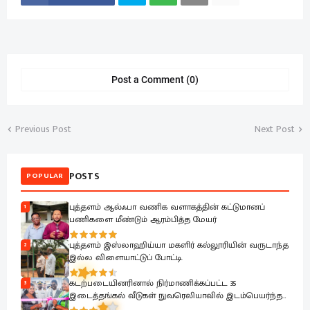
Post a Comment (0)
Previous Post
Next Post
POSTS
POPULAR
புத்தளம் ஆல்ஃபா வணிக வளாகத்தின் கட்டுமானப்
1
பணிகளை மீண்டும் ஆரம்பித்த மேயர்
புத்தளம் இஸ்லாஹிய்யா மகளிர் கல்லூரியின் வருடாந்த
2
இல்ல விளையாட்டுப் போட்டி.
கடற்படையினரினால் நிர்மாணிக்கப்பட்ட 35
3
இடைத்தங்கல் வீடுகள் நுவரெலியாவில் இடம்பெயர்ந்த
குடும்பங்களிடம் கையளிப்பு