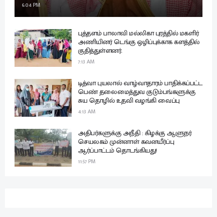
6:04 PM
புத்தளம் பாலாவி மல்லிகா புரத்தில் மகளிர்
அணியினர் டெங்கு ஒழிப்புக்காக களத்தில்
குதித்துள்ளனர்.
7:13 AM
டித்வா புயலால் வாழ்வாதாரம் பாதிக்கப்பட்ட
பெண் தலைமைத்துவ குடும்பங்களுக்கு
சுய தொழில் உதவி வழங்கி வைப்பு
4:13 AM
அதிபர்களுக்கு அநீதி : கிழக்கு ஆளுநர்
செயலகம் முன்னாள் கவனயீர்ப்பு
ஆர்ப்பாட்டம் தொடங்கியது!
11:57 PM