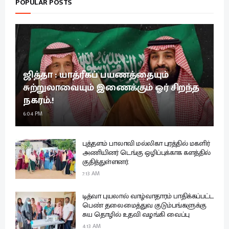
POPULAR POSTS
ஜித்தா : யாத்ரீகப் பயணத்தையும்
சுற்றுலாவையும் இணைக்கும் ஓர் சிறந்த
நகரம்.!
6:04 PM
புத்தளம் பாலாவி மல்லிகா புரத்தில் மகளிர்
அணியினர் டெங்கு ஒழிப்புக்காக களத்தில்
குதித்துள்ளனர்.
7:13 AM
டித்வா புயலால் வாழ்வாதாரம் பாதிக்கப்பட்ட
பெண் தலைமைத்துவ குடும்பங்களுக்கு
சுய தொழில் உதவி வழங்கி வைப்பு
4:13 AM