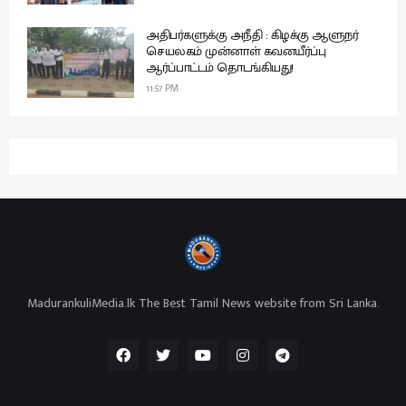
அதிபர்களுக்கு அநீதி : கிழக்கு ஆளுநர்
செயலகம் முன்னாள் கவனயீர்ப்பு
ஆர்ப்பாட்டம் தொடங்கியது!
11:57 PM
MadurankuliMedia.lk The Best Tamil News website from Sri Lanka.