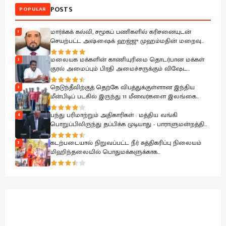
POSTS
POPULAR
மார்க்கக் கல்வி, சமூகப் பணிகளில் கரிசனையுடன்
1
செயற்பட்ட அஷ்ஷைக் ஹஜ்ஜு முஹம்மதின் மறைவு
பேரிழப்பாகும்; அம்பாறை மாவட்ட ஜம்இய்யத்துல் உலமா
ஆழ்ந்த கவலை.!
மலையக மக்களின் காணியுரிமை தொடர்பான மக்கள்
2
குரல் அமைப்பும் பிரதி அமைச்சருக்கும் விஷேட
கலந்துரையாடல்
நெடுந்தீவிற்குத் தெற்கே விபத்துக்குள்ளான இந்திய
3
மீன்பிடிப் படகில் இருந்து 11 மீனவர்களை இலங்கை
கடற்படை பாதுகாப்பாக மீட்டது
பந்து பரிமாற்றும் அதிகாரிகள் : மத்திய வங்கி
4
பொறுப்பிலிருந்து தப்பிக்க முடியாது - பாராளுமன்றத்தில்
ரவூப் ஹக்கீம் ஆவேசம்
கடற்படையால் நிறுவப்பட்ட நீர் சுத்திகரிப்பு நிலையம்
5
மிஹிந்தலையில் பொதுமக்களுக்காக
கையளிக்கப்பட்டது