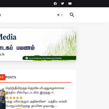
ா
POSTS
AR
நெடுந்தீவிற்குத் தெற்கே விபத்துக்குள்ளான
இந்திய மீன்பிடிப் படகில் இருந்து 11
மீனவர்களை இலங்கை கடற்படை பாதுகாப்பாக
மீட்டது
பந்து பரிமாற்றும் அதிகாரிகள் : மத்திய வங்கி
பொறுப்பிலிருந்து தப்பிக்க முடியாது -