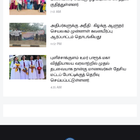
குதித்துள்ளனர்.
7:13 AM
அதிபர்களுக்கு அநீதி : கிழக்கு ஆளுநர்
செயலகம் முன்னாள் கவனயீர்ப்பு
ஆர்ப்பாட்டம் தொடங்கியது!
11:57 PM
புளிச்சாக்குளம் உமர் பாரூக் மகா
வித்தியாலய வரலாற்றில் முதல்
தடவையாக நான்கு மாணவர்கள் தேசிய
மட்டப் போட்டிக்குத் தெரிவு
செய்யப்பட்டுள்ளனர்.
4:35 AM