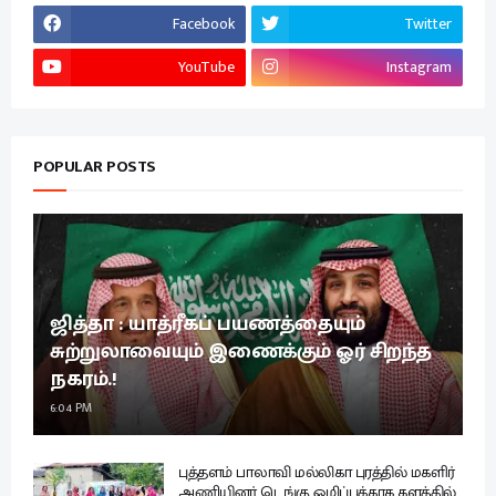
Facebook
Twitter
YouTube
Instagram
POPULAR POSTS
ஜித்தா : யாத்ரீகப் பயணத்தையும்
சுற்றுலாவையும் இணைக்கும் ஓர் சிறந்த
நகரம்.!
6:04 PM
புத்தளம் பாலாவி மல்லிகா புரத்தில் மகளிர்
அணியினர் டெங்கு ஒழிப்புக்காக களத்தில்