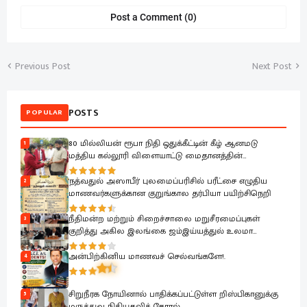
Post a Comment (0)
Previous Post
Next Post
POSTS
POPULAR
80 மில்லியன் ரூபா நிதி ஒதுக்கீட்டின் கீழ் ஆனமடு
1
மத்திய கல்லூரி விளையாட்டு மைதானத்தின்
அபிவிருத்தி பணிகள் ஆரம்பம்.
'நத்வதுல் அஸாபீர்' புலமைப்பரிசில் பரீட்சை எழுதிய
2
மாணவர்களுக்கான குறுங்கால தர்பியா பயிற்சிநெறி
நீதிமன்ற மற்றும் சிறைச்சாலை மறுசீரமைப்புகள்
3
குறித்து அகில இலங்கை ஜம்இய்யத்துல் உலமா
சபைக்கு தெளிவுபடுத்தும் நிகழ்வு
அன்பிற்கினிய மாணவச் செல்வங்களே!.
4
சிறுநீரக நோயினால் பாதிக்கப்பட்டுள்ள றிஸ்பிகானுக்கு
5
மருத்துவ நிதியுதவிக் கோரல்