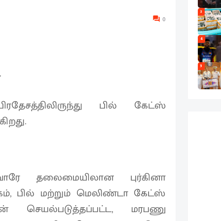
3
0
4
5
ே
தேசத்திலிருந்து பில் கேட்ஸ்
ிறது.
ாவோரே தலைமையிலான புர்கினா
, பில் மற்றும் மெலிண்டா கேட்ஸ்
் செயல்படுத்தப்பட்ட, மரபணு