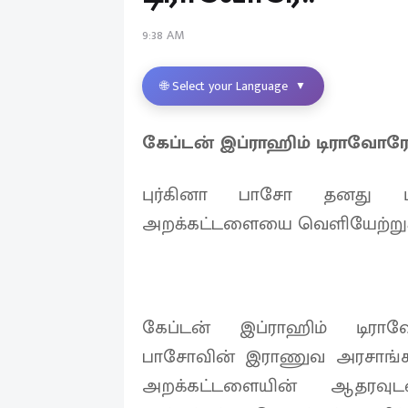
9:38 AM
🌐 Select your Language
▼
கேப்டன் இப்ராஹிம் டிராவோர
புர்கினா பாசோ தனது பிர
அறக்கட்டளையை வெளியேற்றுக
கேப்டன் இப்ராஹிம் டிர
பாசோவின் இராணுவ அரசாங்கம்
அறக்கட்டளையின் ஆதரவுடன