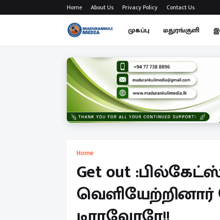
Home
About Us
Privacy Policy
Contact Us
முகப்பு
மதுரங்குளி
இ
Home
Get out :பில்கே
வெளியேற்றினார் 
டிராவோரே!!