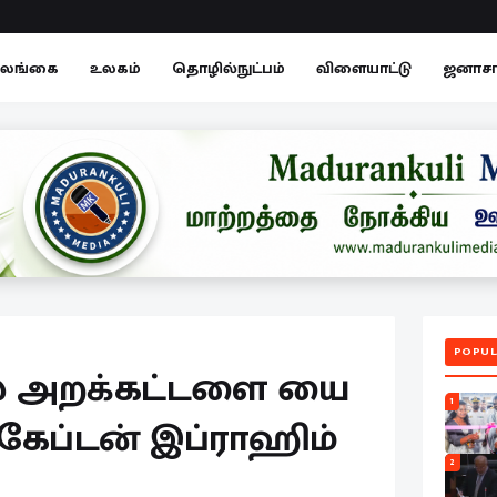
லங்கை
உலகம்
தொழில்நுட்பம்
விளையாட்டு
ஜனாச
POPUL
ட்ஸ் அறக்கட்டளை யை
1
கேப்டன் இப்ராஹிம்
2