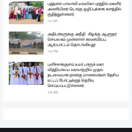
புத்தளம் பாலாவி மல்லிகா புரத்தில் மகளிர்
அணியினர் டெங்கு ஒழிப்புக்காக களத்தில்
குதித்துள்ளனர்.
7:13 AM
அதிபர்களுக்கு அநீதி : கிழக்கு ஆளுநர்
செயலகம் முன்னாள் கவனயீர்ப்பு
ஆர்ப்பாட்டம் தொடங்கியது!
11:57 PM
புளிச்சாக்குளம் உமர் பாரூக் மகா
வித்தியாலய வரலாற்றில் முதல்
தடவையாக நான்கு மாணவர்கள் தேசிய
மட்டப் போட்டிக்குத் தெரிவு
செய்யப்பட்டுள்ளனர்.
4:35 AM