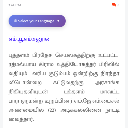
7:44 PM
0
🌐 Select your Language
▼
எம்.யூ.எம்.சனூன்
புத்தளம் பிரதேச செயலகத்திற்கு உட்பட்ட
ரத்மல்யாய கிராம உத்தியோகத்தர் பிரிவில்
வதியும் வரிய குடும்பம் ஒன்றிற்கு நிரந்தர
வீடொன்றை கட்டுவதற்கு, அரசாங்க
நிதியுதவியுடன் புத்தளம் மாவட்ட
பாராளுமன்ற உறுப்பினர் எம்.ஜே.எம்.பைசல்
அண்மையில் (22) அடிக்கல்லினை நாட்டி
வைத்தார்.