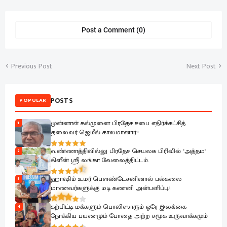
Post a Comment (0)
Previous Post
Next Post
POSTS
POPULAR
முன்னாள் கல்முனை பிரதேச சபை எதிர்க்கட்சித்
1
தலைவர் ஜெமீல் காலமானார்.!
வண்ணாத்திவில்லு பிரதேச செயலக பிரிவில் "அத்தம"
2
கிளீன் ஸ்ரீ லங்கா வேலைத்திட்டம்.
ஹாஷிம் உமர் பௌண்டேசனினால் பல்கலை
3
மாணவர்களுக்கு மடி கணனி அன்பளிப்பு.!
கற்பிட்டி மக்களும் பொலிஸாரும் ஒரே இலக்கை
4
நோக்கிய பயணமும் போதை அற்ற சமூக உருவாக்கமும்