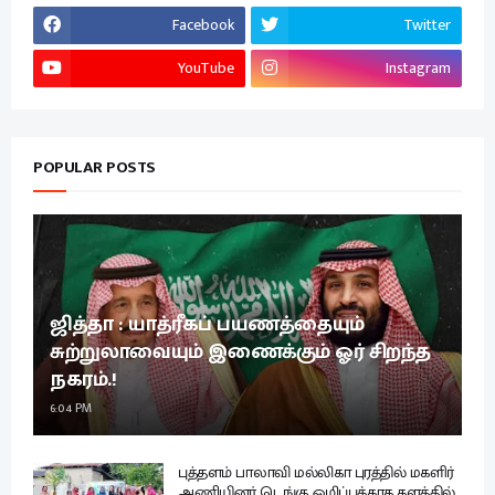
Facebook
Twitter
YouTube
Instagram
POPULAR POSTS
ஜித்தா : யாத்ரீகப் பயணத்தையும்
சுற்றுலாவையும் இணைக்கும் ஓர் சிறந்த
நகரம்.!
6:04 PM
புத்தளம் பாலாவி மல்லிகா புரத்தில் மகளிர்
அணியினர் டெங்கு ஒழிப்புக்காக களத்தில்