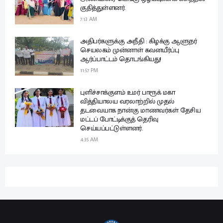
குதித்துள்ளனர்.
7:13 AM
அதிபர்களுக்கு அநீதி : கிழக்கு ஆளுநர்
செயலகம் முன்னாள் கவனயீர்ப்பு
ஆர்ப்பாட்டம் தொடங்கியது!
11:57 PM
புளிச்சாக்குளம் உமர் பாரூக் மகா
வித்தியாலய வரலாற்றில் முதல்
தடவையாக நான்கு மாணவர்கள் தேசிய
மட்டப் போட்டிக்குத் தெரிவு
செய்யப்பட்டுள்ளனர்.
4:35 AM