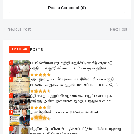
Post a Comment (0)
Previous Post
Next Post
POSTS
POPULAR
80 மில்லியன் ரூபா நிதி ஒதுக்கீட்டின் கீழ் ஆனமடு
1
மத்திய கல்லூரி விளையாட்டு மைதானத்தின்
அபிவிருத்தி பணிகள் ஆரம்பம்.
'நத்வதுல் அஸாபீர்' புலமைப்பரிசில் பரீட்சை எழுதிய
2
மாணவர்களுக்கான குறுங்கால தர்பியா பயிற்சிநெறி
நீதிமன்ற மற்றும் சிறைச்சாலை மறுசீரமைப்புகள்
3
குறித்து அகில இலங்கை ஜம்இய்யத்துல் உலமா
சபைக்கு தெளிவுபடுத்தும் நிகழ்வு
அன்பிற்கினிய மாணவச் செல்வங்களே!.
4
சிறுநீரக நோயினால் பாதிக்கப்பட்டுள்ள றிஸ்பிகானுக்கு
5