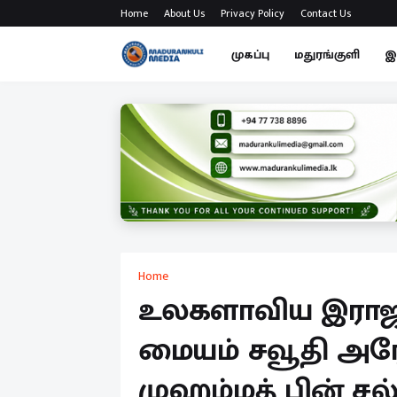
Home
About Us
Privacy Policy
Contact Us
முகப்பு
மதுரங்குளி
இ
Home
உலகளாவிய இராஜதந
மையம் சவூதி அரேப
முஹம்மத் பின் சல