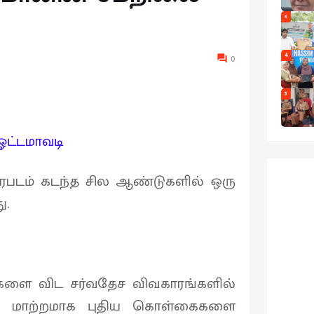
3
4
0
5
 ஓட்டமாவடி
ரைபடம் கடந்த சில ஆண்டுகளில் ஒரு
ு.
களை விட சர்வதேச விவகாரங்களில்
்து மாற்றமாக புதிய கொள்கைகளை