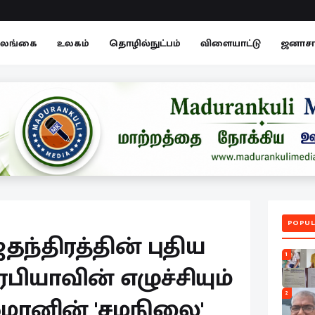
லங்கை
உலகம்
தொழில்நுட்பம்
விளையாட்டு
ஜனாச
POPUL
்திரத்தின் புதிய
1
ியாவின் எழுச்சியும்
2
்மானின் 'சமநிலை'