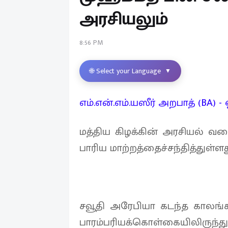
அரசியலும்
8:56 PM
🌐 Select your Language
▼
எம்.என்.எம்.யஸீர் அறபாத் (BA) -
மத்திய கிழக்கின் அரசியல் வ
பாரிய மாற்றத்தைச்சந்தித்துள்ளத
சவூதி அரேபியா கடந்த காலங்
பாரம்பரியக்கொள்கையிலிருந