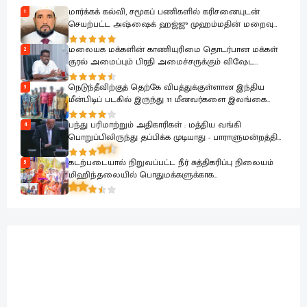
மார்க்கக் கல்வி, சமூகப் பணிகளில் கரிசனையுடன்
1
செயற்பட்ட அஷ்ஷைக் ஹஜ்ஜு முஹம்மதின் மறைவு
பேரிழப்பாகும்; அம்பாறை மாவட்ட ஜம்இய்யத்துல் உலமா
ஆழ்ந்த கவலை.!
மலையக மக்களின் காணியுரிமை தொடர்பான மக்கள்
2
குரல் அமைப்பும் பிரதி அமைச்சருக்கும் விஷேட
கலந்துரையாடல்
நெடுந்தீவிற்குத் தெற்கே விபத்துக்குள்ளான இந்திய
3
மீன்பிடிப் படகில் இருந்து 11 மீனவர்களை இலங்கை
கடற்படை பாதுகாப்பாக மீட்டது
பந்து பரிமாற்றும் அதிகாரிகள் : மத்திய வங்கி
4
பொறுப்பிலிருந்து தப்பிக்க முடியாது - பாராளுமன்றத்தில்
ரவூப் ஹக்கீம் ஆவேசம்
கடற்படையால் நிறுவப்பட்ட நீர் சுத்திகரிப்பு நிலையம்
5
மிஹிந்தலையில் பொதுமக்களுக்காக
கையளிக்கப்பட்டது