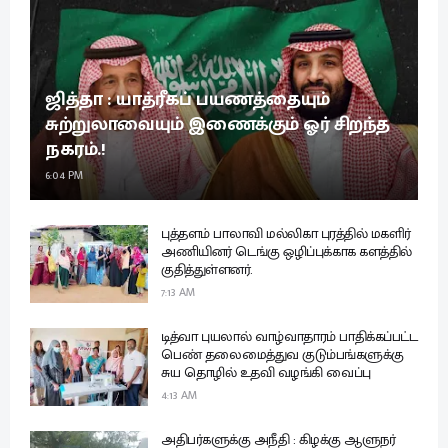
ஜித்தா : யாத்ரீகப் பயணத்தையும்
சுற்றுலாவையும் இணைக்கும் ஓர் சிறந்த
நகரம்.!
6:04 PM
புத்தளம் பாலாவி மல்லிகா புரத்தில் மகளிர்
அணியினர் டெங்கு ஒழிப்புக்காக களத்தில்
குதித்துள்ளனர்.
7:13 AM
டித்வா புயலால் வாழ்வாதாரம் பாதிக்கப்பட்ட
பெண் தலைமைத்துவ குடும்பங்களுக்கு
சுய தொழில் உதவி வழங்கி வைப்பு
4:13 AM
அதிபர்களுக்கு அநீதி : கிழக்கு ஆளுநர்