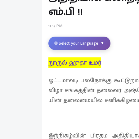
எம்.பி !!
11:57 PM
🌐 Select your Language
▼
நூருல் ஹுதா உமர்
ஓட்டமாவடி பலநோக்கு கூட்டுறவு
விழா சங்கத்தின் தலைவர் அஷ்ஷ
யின் தலைமையில் சனிக்கிழமை 
இந்நிகழ்வின் பிரதம அதிதியாக