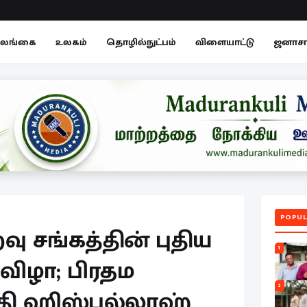
லங்கை
உலகம்
தொழில்நுட்பம்
விளையாட்டு
ஜனாச
POPUL
ு சங்கத்தின் புதிய
1
 விழா; பிரதம
2
தி ஹிஸ்புல்லாஹ்