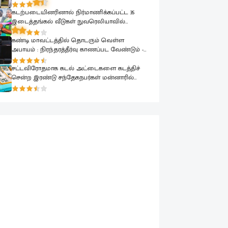
கடற்படையினரினால் நிர்மாணிக்கப்பட்ட 35
இடைத்தங்கல் வீடுகள் நுவரெலியாவில்
இடம்பெயர்ந்த குடும்பங்களிடம் கையளிப்பு
கண்டி மாவட்டத்தில் தொடரும் வெள்ள
அபாயம் : நிரந்தரத்தீர்வு காணப்பட வேண்டும் -
பாராளுமன்றத்தில் ரவூப் ஹக்கீம் வலியுறுத்தல்
சட்டவிரோதமாக கடல் அட்டைகளை கடத்திச்
சென்ற இரண்டு சந்தேகநபர்கள் மன்னாரில்
கைது