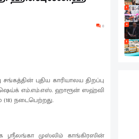
3
4
0
5
 சங்கத்தின் புதிய காரியாலய திறப்பு
ெய்க் எம்.எம்.எஸ். ஹாரூன் ஸஹ்வி
(18) நடைபெற்றது.
 ஸ்ரீலங்கா முஸ்லிம் காங்கிரஸின்