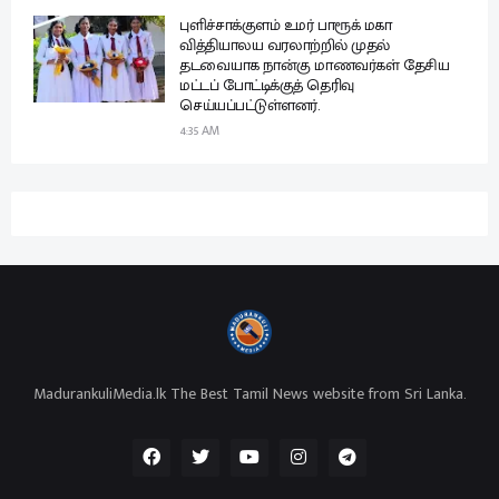
புளிச்சாக்குளம் உமர் பாரூக் மகா
வித்தியாலய வரலாற்றில் முதல்
தடவையாக நான்கு மாணவர்கள் தேசிய
மட்டப் போட்டிக்குத் தெரிவு
செய்யப்பட்டுள்ளனர்.
4:35 AM
MadurankuliMedia.lk The Best Tamil News website from Sri Lanka.