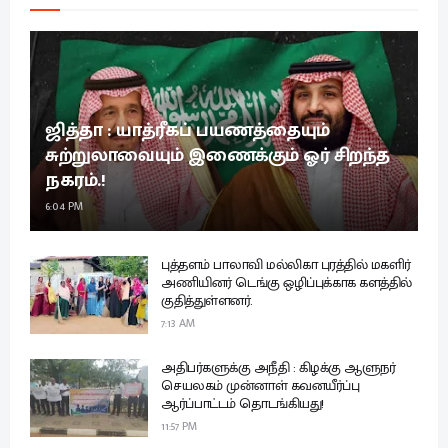
ஜித்தா : யாத்ரீகப் பயணத்தையும்
சுற்றுலாவையும் இணைக்கும் ஓர் சிறந்த
நகரம்.!
6:04 PM
புத்தளம் பாலாவி மல்லிகா புரத்தில் மகளிர்
அணியினர் டெங்கு ஒழிப்புக்காக களத்தில்
குதித்துள்ளனர்.
7:13 AM
அதிபர்களுக்கு அநீதி : கிழக்கு ஆளுநர்
செயலகம் முன்னாள் கவனயீர்ப்பு
ஆர்ப்பாட்டம் தொடங்கியது!
11:57 PM