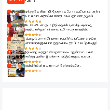
POSTS
POPULAR
முக்குத்தொடுவா பிரதேசத்தை போதைப்பொருள் அற்ற
1
வலயமாக அறிவிக்க கோரி மாபெரும் ஊர் தழுவிய
எதிர்ப்பு ஆர்பாட்டம்.
80 மில்லியன் ரூபா நிதி ஒதுக்கீட்டின் கீழ் ஆனமடு
2
மத்திய கல்லூரி விளையாட்டு மைதானத்தின்
அபிவிருத்தி பணிகள் ஆரம்பம்.
'நத்வதுல் அஸாபீர்' புலமைப்பரிசில் பரீட்சை எழுதிய
3
மாணவர்களுக்கான குறுங்கால தர்பியா பயிற்சிநெறி
நீதிமன்ற மற்றும் சிறைச்சாலை மறுசீரமைப்புகள்
4
குறித்து அகில இலங்கை ஜம்இய்யத்துல் உலமா
சபைக்கு தெளிவுபடுத்தும் நிகழ்வு
அன்பிற்கினிய மாணவச் செல்வங்களே!.
5