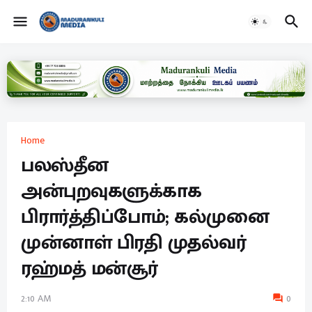
Home
பலஸ்தீன
அன்புறவுகளுக்காக
பிரார்த்திப்போம்; கல்முனை
முன்னாள் பிரதி முதல்வர்
ரஹ்மத் மன்சூர்
2:10 AM
0