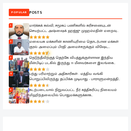
POSTS
POPULAR
மார்க்கக் கல்வி, சமூகப் பணிகளில் கரிசனையுடன்
1
செயற்பட்ட அஷ்ஷைக் ஹஜ்ஜு முஹம்மதின் மறைவு
பேரிழப்பாகும்; அம்பாறை மாவட்ட ஜம்இய்யத்துல் உலமா
ஆழ்ந்த கவலை.!
மலையக மக்களின் காணியுரிமை தொடர்பான மக்கள்
2
குரல் அமைப்பும் பிரதி அமைச்சருக்கும் விஷேட
கலந்துரையாடல்
நெடுந்தீவிற்குத் தெற்கே விபத்துக்குள்ளான இந்திய
3
மீன்பிடிப் படகில் இருந்து 11 மீனவர்களை இலங்கை
கடற்படை பாதுகாப்பாக மீட்டது
பந்து பரிமாற்றும் அதிகாரிகள் : மத்திய வங்கி
4
பொறுப்பிலிருந்து தப்பிக்க முடியாது - பாராளுமன்றத்தில்
ரவூப் ஹக்கீம் ஆவேசம்
கடற்படையால் நிறுவப்பட்ட நீர் சுத்திகரிப்பு நிலையம்
5
மிஹிந்தலையில் பொதுமக்களுக்காக
கையளிக்கப்பட்டது