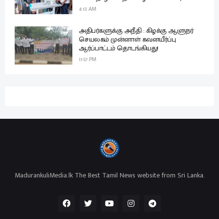
4:13 AM
அதிபர்களுக்கு அநீதி : கிழக்கு ஆளுநர்
செயலகம் முன்னாள் கவனயீர்ப்பு
ஆர்ப்பாட்டம் தொடங்கியது!
11:57 PM
MadurankuliMedia.lk The Best Tamil News website from Sri Lanka.