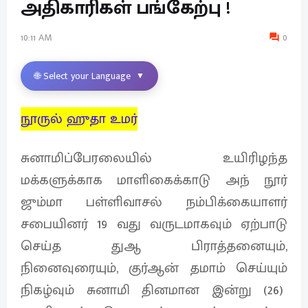
அதிகாரிகள் பங்கேற்பு !
10:11 AM
0
🌐 Select your Language
▼
நூருல் ஹுதா உமர்
சுனாமிப்பேரலையில் உயிரிழந்த
மக்களுக்காக மாளிகைக்காடு அந் நூர்
ஜும்மா பள்ளிவாசல் நம்பிக்கையாளர்
சபையினர் 19 வது வருடமாகவும் ஏற்பாடு
செய்த துஆ பிராத்தனையும்,
நினைவுரையும், குர்ஆன் தமாம் செய்யும்
நிகழ்வும் சுனாமி தினமான இன்று (26)