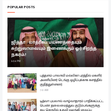
POPULAR POSTS
ஜித்தா : யாத்ரீகப் பயணத்தையும்
சுற்றுலாவையும் இணைக்கும் ஓர் சிறந்த
நகரம்.!
6:04 PM
புத்தளம் பாலாவி மல்லிகா புரத்தில் மகளிர்
அணியினர் டெங்கு ஒழிப்புக்காக களத்தில்
குதித்துள்ளனர்.
7:13 AM
டித்வா புயலால் வாழ்வாதாரம் பாதிக்கப்பட்ட
பெண் தலைமைத்துவ குடும்பங்களுக்கு
சுய தொழில் உதவி வழங்கி வைப்பு