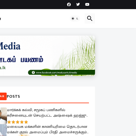
ா
POSTS
AR
மார்க்கக் கல்வி, சமூகப் பணிகளில்
கரிசனையுடன் செயற்பட்ட அஷ்ஷைக் ஹஜ்ஜு
முஹம்மதின் மறைவு பேரிழப்பாகும்; அம்பாறை
மாவட்ட ஜம்இய்யத்துல் உலமா ஆழ்ந்த
மலையக மக்களின் காணியுரிமை தொடர்பான
கவலை.!
மக்கள் குரல் அமைப்பும் பிரதி அமைச்சருக்கும்