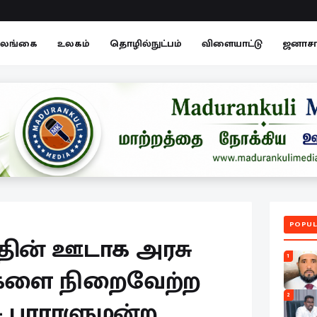
லங்கை
உலகம்
தொழில்நுட்பம்
விளையாட்டு
ஜனாச
POPUL
தின் ஊடாக அரசு
1
களை நிறைவேற்ற
2
- பாராளுமன்ற