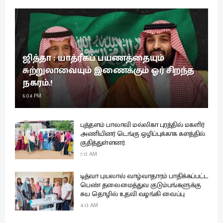
ஜித்தா : யாத்ரீகப் பயணத்தையும்
சுற்றுலாவையும் இணைக்கும் ஓர் சிறந்த
நகரம்.!
6:04 PM
புத்தளம் பாலாவி மல்லிகா புரத்தில் மகளிர்
அணியினர் டெங்கு ஒழிப்புக்காக களத்தில்
குதித்துள்ளனர்.
7:13 AM
டித்வா புயலால் வாழ்வாதாரம் பாதிக்கப்பட்ட
பெண் தலைமைத்துவ குடும்பங்களுக்கு
சுய தொழில் உதவி வழங்கி வைப்பு
4:13 AM