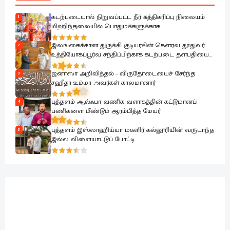
கடற்படையால் நிறுவப்பட்ட நீர் சுத்திகரிப்பு நிலையம்
1
மிஹிந்தலையில் பொதுமக்களுக்காக
கையளிக்கப்பட்டது
இலங்கைக்கான துருக்கி குடியரசின் கௌரவ தூதுவர்
2
உத்தியோகப்பூர்வ சந்திப்பிற்காக கடற்படை தளபதியை
சந்தித்தார்
ஜனாஸா அறிவித்தல் - விருதோடையைச் சேர்ந்த
3
சஹீதா உம்மா அவர்கள் காலமானார்
புத்தளம் ஆல்ஃபா வணிக வளாகத்தின் கட்டுமானப்
4
பணிகளை மீண்டும் ஆரம்பித்த மேயர்
புத்தளம் இஸ்லாஹிய்யா மகளிர் கல்லூரியின் வருடாந்த
5
இல்ல விளையாட்டுப் போட்டி.