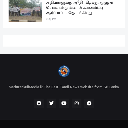
அதிபர்களுக்கு அநீதி : கிழக்கு ஆளுநர்
செயலகம் முன்னாள் கவனயீர்ப்பு
ஆர்ப்பாட்டம் தொடங்கியது!
11:57 PM
MadurankuliMedia.lk The Best Tamil News website from Sri Lanka.