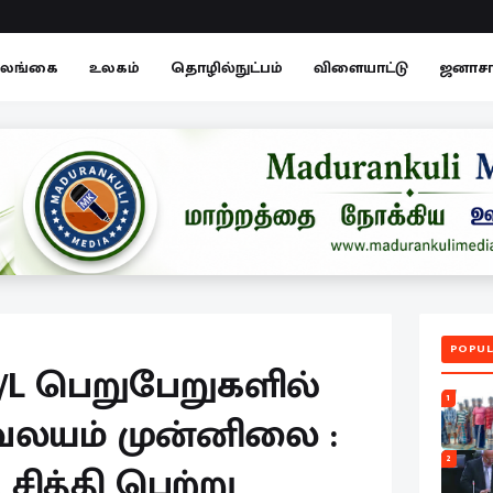
லங்கை
உலகம்
தொழில்நுட்பம்
விளையாட்டு
ஜனாச
POPUL
/L பெறுபேறுகளில்
1
வலயம் முன்னிலை :
2
சித்தி பெற்று