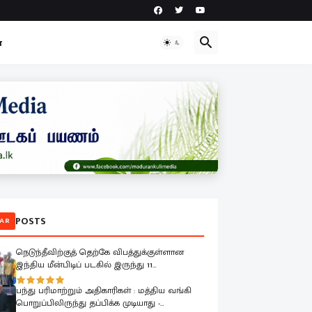
ா
POSTS
AR
நெடுந்தீவிற்குத் தெற்கே விபத்துக்குள்ளான
இந்திய மீன்பிடிப் படகில் இருந்து 11
மீனவர்களை இலங்கை கடற்படை பாதுகாப்பாக
மீட்டது
பந்து பரிமாற்றும் அதிகாரிகள் : மத்திய வங்கி
பொறுப்பிலிருந்து தப்பிக்க முடியாது -