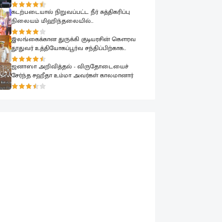
பாராளுமன்றத்தில் ரவூப் ஹக்கீம் ஆவேசம்
கடற்படையால் நிறுவப்பட்ட நீர் சுத்திகரிப்பு
நிலையம் மிஹிந்தலையில்
பொதுமக்களுக்காக கையளிக்கப்பட்டது
இலங்கைக்கான துருக்கி குடியரசின் கௌரவ
தூதுவர் உத்தியோகப்பூர்வ சந்திப்பிற்காக
கடற்படை தளபதியை சந்தித்தார்
ஜனாஸா அறிவித்தல் - விருதோடையைச்
சேர்ந்த சஹீதா உம்மா அவர்கள் காலமானார்