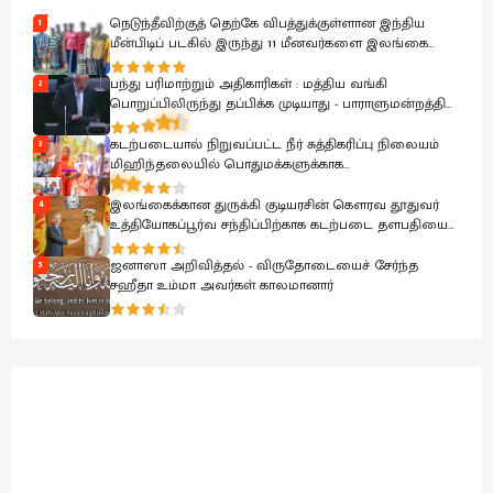
நெடுந்தீவிற்குத் தெற்கே விபத்துக்குள்ளான இந்திய
1
மீன்பிடிப் படகில் இருந்து 11 மீனவர்களை இலங்கை
கடற்படை பாதுகாப்பாக மீட்டது
பந்து பரிமாற்றும் அதிகாரிகள் : மத்திய வங்கி
2
பொறுப்பிலிருந்து தப்பிக்க முடியாது - பாராளுமன்றத்தில்
ரவூப் ஹக்கீம் ஆவேசம்
கடற்படையால் நிறுவப்பட்ட நீர் சுத்திகரிப்பு நிலையம்
3
மிஹிந்தலையில் பொதுமக்களுக்காக
கையளிக்கப்பட்டது
இலங்கைக்கான துருக்கி குடியரசின் கௌரவ தூதுவர்
4
உத்தியோகப்பூர்வ சந்திப்பிற்காக கடற்படை தளபதியை
சந்தித்தார்
ஜனாஸா அறிவித்தல் - விருதோடையைச் சேர்ந்த
5
சஹீதா உம்மா அவர்கள் காலமானார்