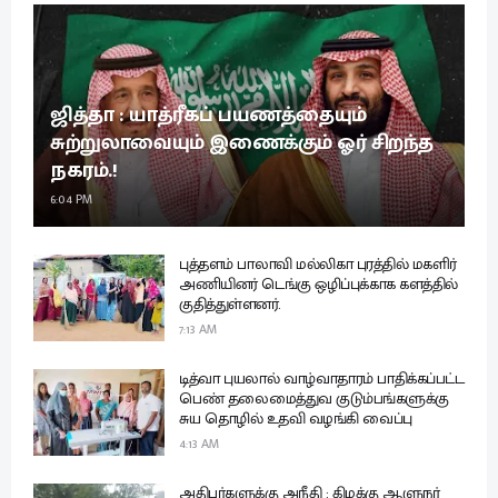
ஜித்தா : யாத்ரீகப் பயணத்தையும்
சுற்றுலாவையும் இணைக்கும் ஓர் சிறந்த
நகரம்.!
6:04 PM
புத்தளம் பாலாவி மல்லிகா புரத்தில் மகளிர்
அணியினர் டெங்கு ஒழிப்புக்காக களத்தில்
குதித்துள்ளனர்.
7:13 AM
டித்வா புயலால் வாழ்வாதாரம் பாதிக்கப்பட்ட
பெண் தலைமைத்துவ குடும்பங்களுக்கு
சுய தொழில் உதவி வழங்கி வைப்பு
4:13 AM
அதிபர்களுக்கு அநீதி : கிழக்கு ஆளுநர்