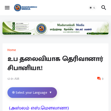
Home
உப தலைவியாக தெரிவானார்
சிபானியா.!
12:01 AM
0
🌐 Select your Language
▼
(அஸ்லம் எஸ்.மௌலானா)