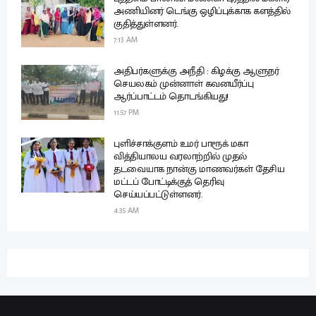
அணியினர் டெங்கு ஒழிப்புக்காக களத்தில்
குதித்துள்ளனர்.
7:13 AM
அதிபர்களுக்கு அநீதி : கிழக்கு ஆளுநர்
செயலகம் முன்னாள் கவனயீர்ப்பு
ஆர்ப்பாட்டம் தொடங்கியது!
11:57 PM
புளிச்சாக்குளம் உமர் பாரூக் மகா
வித்தியாலய வரலாற்றில் முதல்
தடவையாக நான்கு மாணவர்கள் தேசிய
மட்டப் போட்டிக்குத் தெரிவு
செய்யப்பட்டுள்ளனர்.
4:35 AM