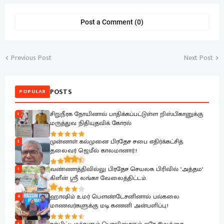
Post a Comment (0)
Previous Post
Next Post
POSTS
POPULAR
சிறுநீரக நோயினால் பாதிக்கப்பட்டுள்ள றிஸ்பிகானுக்கு
1
மருத்துவ நிதியுதவிக் கோரல்
முன்னாள் கல்முனை பிரதேச சபை எதிர்க்கட்சித்
2
தலைவர் ஜெமீல் காலமானார்.!
வண்ணாத்திவில்லு பிரதேச செயலக பிரிவில் "அத்தம"
3
கிளீன் ஸ்ரீ லங்கா வேலைத்திட்டம்.
ஹாஷிம் உமர் பௌண்டேசனினால் பல்கலை
4
மாணவர்களுக்கு மடி கணனி அன்பளிப்பு.!
5