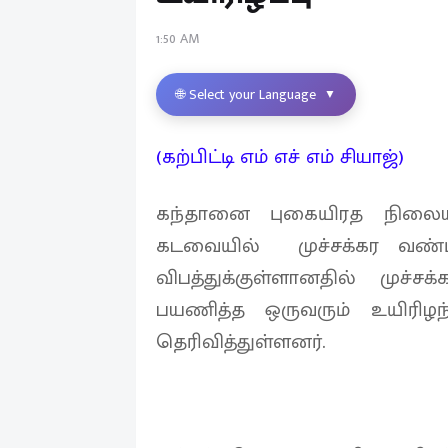
1:50 AM
🌐 Select your Language
▼
(கற்பிட்டி எம் எச் எம் சியாஜ்)
கந்தானை புகையிரத நிலையத்
கடவையில் முச்சக்கர வண்ட
விபத்துக்குள்ளானதில் முச்ச
பயணித்த ஒருவரும் உயிரிழ
தெரிவித்துள்ளனர்.