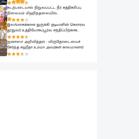
பாராளுமன்றத்தில் ரவூப் ஹக்கீம் ஆவேசம்
கடற்படையால் நிறுவப்பட்ட நீர் சுத்திகரிப்பு
நிலையம் மிஹிந்தலையில்
பொதுமக்களுக்காக கையளிக்கப்பட்டது
இலங்கைக்கான துருக்கி குடியரசின் கௌரவ
தூதுவர் உத்தியோகப்பூர்வ சந்திப்பிற்காக
கடற்படை தளபதியை சந்தித்தார்
ஜனாஸா அறிவித்தல் - விருதோடையைச்
சேர்ந்த சஹீதா உம்மா அவர்கள் காலமானார்