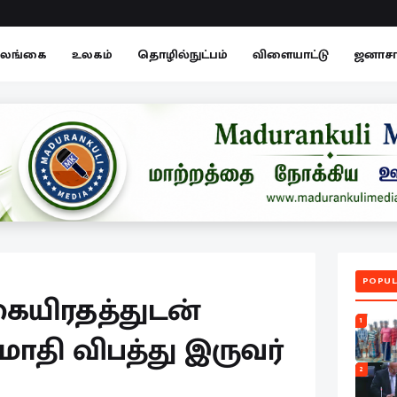
லங்கை
உலகம்
தொழில்நுட்பம்
விளையாட்டு
ஜனாச
POPUL
ையிரதத்துடன்
1
மோதி விபத்து இருவர்
2