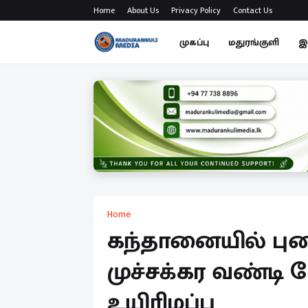
Home
About Us
Privacy Policy
Contact Us
முகப்பு
மதுரங்குளி
இ
Home
கந்தானையில் புக
முச்சக்கர வண்டி 
உயிரிழப்பு