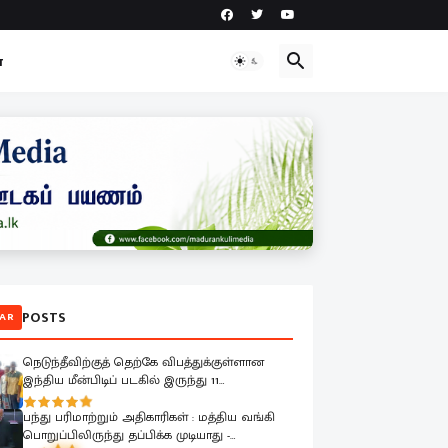
ா
POSTS
AR
நெடுந்தீவிற்குத் தெற்கே விபத்துக்குள்ளான
இந்திய மீன்பிடிப் படகில் இருந்து 11
மீனவர்களை இலங்கை கடற்படை பாதுகாப்பாக
மீட்டது
பந்து பரிமாற்றும் அதிகாரிகள் : மத்திய வங்கி
பொறுப்பிலிருந்து தப்பிக்க முடியாது -