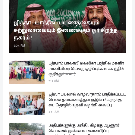
ஜித்தா : யாத்ரீகப் பயணத்தையும்
சுற்றுலாவையும் இணைக்கும் ஓர் சிறந்த
நகரம்.!
6:04 PM
புத்தளம் பாலாவி மல்லிகா புரத்தில் மகளிர்
அணியினர் டெங்கு ஒழிப்புக்காக களத்தில்
குதித்துள்ளனர்.
7:13 AM
டித்வா புயலால் வாழ்வாதாரம் பாதிக்கப்பட்ட
பெண் தலைமைத்துவ குடும்பங்களுக்கு
சுய தொழில் உதவி வழங்கி வைப்பு
4:13 AM
அதிபர்களுக்கு அநீதி : கிழக்கு ஆளுநர்
செயலகம் முன்னாள் கவனயீர்ப்பு