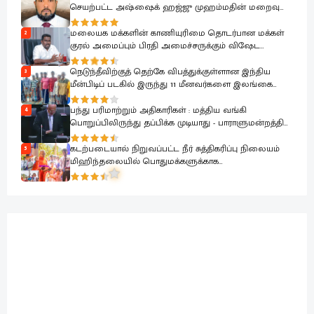
செயற்பட்ட அஷ்ஷைக் ஹஜ்ஜு முஹம்மதின் மறைவு
பேரிழப்பாகும்; அம்பாறை மாவட்ட ஜம்இய்யத்துல் உலமா
ஆழ்ந்த கவலை.!
மலையக மக்களின் காணியுரிமை தொடர்பான மக்கள்
2
குரல் அமைப்பும் பிரதி அமைச்சருக்கும் விஷேட
கலந்துரையாடல்
நெடுந்தீவிற்குத் தெற்கே விபத்துக்குள்ளான இந்திய
3
மீன்பிடிப் படகில் இருந்து 11 மீனவர்களை இலங்கை
கடற்படை பாதுகாப்பாக மீட்டது
பந்து பரிமாற்றும் அதிகாரிகள் : மத்திய வங்கி
4
பொறுப்பிலிருந்து தப்பிக்க முடியாது - பாராளுமன்றத்தில்
ரவூப் ஹக்கீம் ஆவேசம்
கடற்படையால் நிறுவப்பட்ட நீர் சுத்திகரிப்பு நிலையம்
5
மிஹிந்தலையில் பொதுமக்களுக்காக
கையளிக்கப்பட்டது