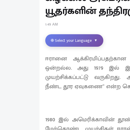
யூதர்களின் தந்திரம
1:49 AM
🌐 Select your Language
▼
ஈரானை ஆக்கிரமிப்பதற்கான 
ஒன்றல்ல. அது 1979 இல் இஸ்ல
முயற்சிக்கப்பட்டு வருகிறது.
நீண்ட தூர ஏவுகணை” என்ற ச
1980 இல் அமெரிக்காவின் தூண
மேற்கொண்ட முயற்சிகள் ஈரான்