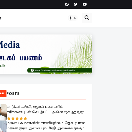
ா
POSTS
AR
மார்க்கக் கல்வி, சமூகப் பணிகளில்
கரிசனையுடன் செயற்பட்ட அஷ்ஷைக் ஹஜ்ஜு
முஹம்மதின் மறைவு பேரிழப்பாகும்; அம்பாறை
மாவட்ட ஜம்இய்யத்துல் உலமா ஆழ்ந்த
மலையக மக்களின் காணியுரிமை தொடர்பான
கவலை.!
மக்கள் குரல் அமைப்பும் பிரதி அமைச்சருக்கும்