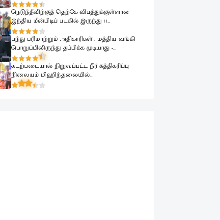
விஷேட கலந்துரையாடல்
நெடுந்தீவிற்குத் தெற்கே விபத்துக்குள்ளான
இந்திய மீன்பிடிப் படகில் இருந்து 11
மீனவர்களை இலங்கை கடற்படை பாதுகாப்பாக
மீட்டது
பந்து பரிமாற்றும் அதிகாரிகள் : மத்திய வங்கி
பொறுப்பிலிருந்து தப்பிக்க முடியாது -
பாராளுமன்றத்தில் ரவூப் ஹக்கீம் ஆவேசம்
கடற்படையால் நிறுவப்பட்ட நீர் சுத்திகரிப்பு
நிலையம் மிஹிந்தலையில்
பொதுமக்களுக்காக கையளிக்கப்பட்டது