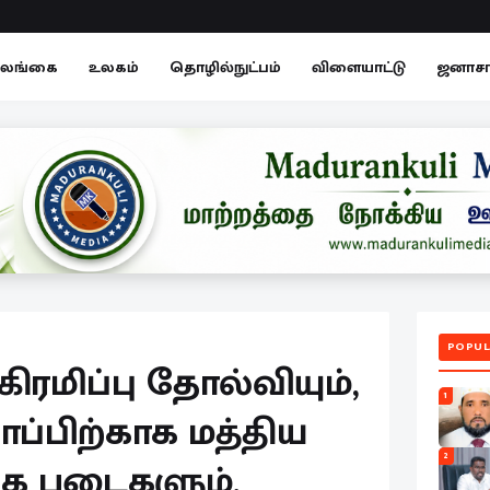
லங்கை
உலகம்
தொழில்நுட்பம்
விளையாட்டு
ஜனாச
POPUL
ிரமிப்பு தோல்வியும்,
1
ப்பிற்காக மத்திய
2
க்க படைகளும்,