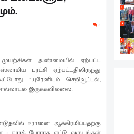
ும்.
3
4
0
5
முயற்சிகள் அண்மையில் ஏற்பட்ட
ாமிய புரட்சி ஏற்பட்டதிலிருந்து
 அப்போது “யுரேனியம் செறிவூட்டல்,
ொல்லாடல் இருக்கவில்லை.
்டுதலில் ஈரானை ஆக்கிரமிப்பதற்கு
 - ஈராக் போராக எட்டு வருடங்கள்