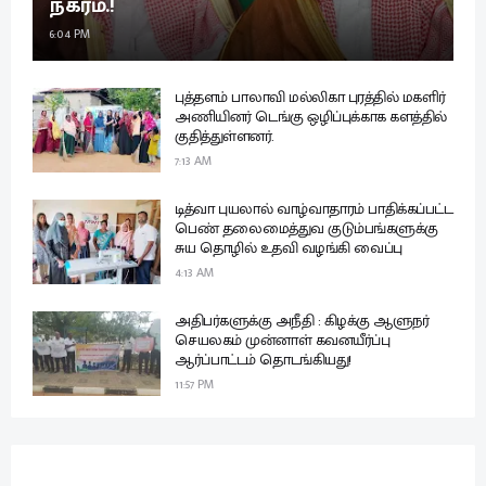
நகரம்.!
6:04 PM
புத்தளம் பாலாவி மல்லிகா புரத்தில் மகளிர்
அணியினர் டெங்கு ஒழிப்புக்காக களத்தில்
குதித்துள்ளனர்.
7:13 AM
டித்வா புயலால் வாழ்வாதாரம் பாதிக்கப்பட்ட
பெண் தலைமைத்துவ குடும்பங்களுக்கு
சுய தொழில் உதவி வழங்கி வைப்பு
4:13 AM
அதிபர்களுக்கு அநீதி : கிழக்கு ஆளுநர்
செயலகம் முன்னாள் கவனயீர்ப்பு
ஆர்ப்பாட்டம் தொடங்கியது!
11:57 PM