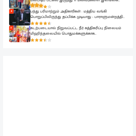
மீன்பிடிப் படகில் இருந்து 11 மீனவர்களை இலங்கை
கடற்படை பாதுகாப்பாக மீட்டது
பந்து பரிமாற்றும் அதிகாரிகள் : மத்திய வங்கி
4
பொறுப்பிலிருந்து தப்பிக்க முடியாது - பாராளுமன்றத்தில்
ரவூப் ஹக்கீம் ஆவேசம்
கடற்படையால் நிறுவப்பட்ட நீர் சுத்திகரிப்பு நிலையம்
5
மிஹிந்தலையில் பொதுமக்களுக்காக
கையளிக்கப்பட்டது