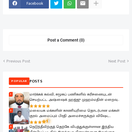
Facebook
Post a Comment (0)
Previous Post
Next Post
POSTS
POPULAR
மார்க்கக் கல்வி, சமூகப் பணிகளில் கரிசனையுடன்
1
செயற்பட்ட அஷ்ஷைக் ஹஜ்ஜு முஹம்மதின் மறைவு
பேரிழப்பாகும்; அம்பாறை மாவட்ட ஜம்இய்யத்துல் உலமா
ஆழ்ந்த கவலை.!
மலையக மக்களின் காணியுரிமை தொடர்பான மக்கள்
2
குரல் அமைப்பும் பிரதி அமைச்சருக்கும் விஷேட
கலந்துரையாடல்
நெடுந்தீவிற்குத் தெற்கே விபத்துக்குள்ளான இந்திய
3