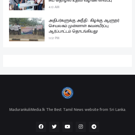
சுய தொழில் உதவி வழங்கி வைப்பு
4:13 AM
அதிபர்களுக்கு அநீதி : கிழக்கு ஆளுநர்
செயலகம் முன்னாள் கவனயீர்ப்பு
ஆர்ப்பாட்டம் தொடங்கியது!
11:57 PM
MadurankuliMedia.lk The Best Tamil News website from Sri Lanka.