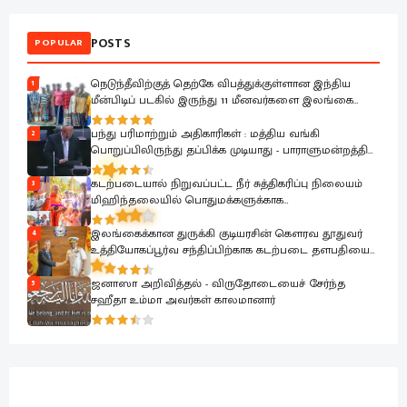
POSTS
POPULAR
நெடுந்தீவிற்குத் தெற்கே விபத்துக்குள்ளான இந்திய
1
மீன்பிடிப் படகில் இருந்து 11 மீனவர்களை இலங்கை
கடற்படை பாதுகாப்பாக மீட்டது
பந்து பரிமாற்றும் அதிகாரிகள் : மத்திய வங்கி
2
பொறுப்பிலிருந்து தப்பிக்க முடியாது - பாராளுமன்றத்தில்
ரவூப் ஹக்கீம் ஆவேசம்
கடற்படையால் நிறுவப்பட்ட நீர் சுத்திகரிப்பு நிலையம்
3
மிஹிந்தலையில் பொதுமக்களுக்காக
கையளிக்கப்பட்டது
இலங்கைக்கான துருக்கி குடியரசின் கௌரவ தூதுவர்
4
உத்தியோகப்பூர்வ சந்திப்பிற்காக கடற்படை தளபதியை
சந்தித்தார்
ஜனாஸா அறிவித்தல் - விருதோடையைச் சேர்ந்த
5
சஹீதா உம்மா அவர்கள் காலமானார்