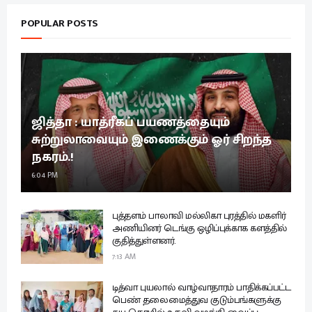
POPULAR POSTS
ஜித்தா : யாத்ரீகப் பயணத்தையும்
சுற்றுலாவையும் இணைக்கும் ஓர் சிறந்த
நகரம்.!
6:04 PM
புத்தளம் பாலாவி மல்லிகா புரத்தில் மகளிர்
அணியினர் டெங்கு ஒழிப்புக்காக களத்தில்
குதித்துள்ளனர்.
7:13 AM
டித்வா புயலால் வாழ்வாதாரம் பாதிக்கப்பட்ட
பெண் தலைமைத்துவ குடும்பங்களுக்கு