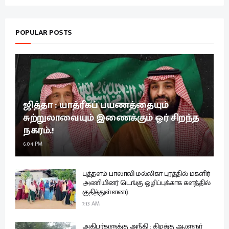
POPULAR POSTS
ஜித்தா : யாத்ரீகப் பயணத்தையும்
சுற்றுலாவையும் இணைக்கும் ஓர் சிறந்த
நகரம்.!
6:04 PM
புத்தளம் பாலாவி மல்லிகா புரத்தில் மகளிர்
அணியினர் டெங்கு ஒழிப்புக்காக களத்தில்
குதித்துள்ளனர்.
7:13 AM
அதிபர்களுக்கு அநீதி : கிழக்கு ஆளுநர்