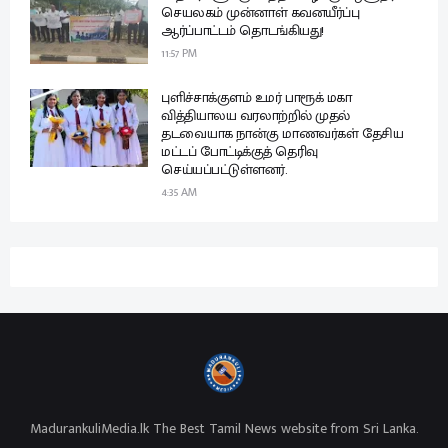
செயலகம் முன்னாள் கவனயீர்ப்பு
ஆர்ப்பாட்டம் தொடங்கியது!
11:57 PM
புளிச்சாக்குளம் உமர் பாரூக் மகா
வித்தியாலய வரலாற்றில் முதல்
தடவையாக நான்கு மாணவர்கள் தேசிய
மட்டப் போட்டிக்குத் தெரிவு
செய்யப்பட்டுள்ளனர்.
4:35 AM
MadurankuliMedia.lk The Best Tamil News website from Sri Lanka.