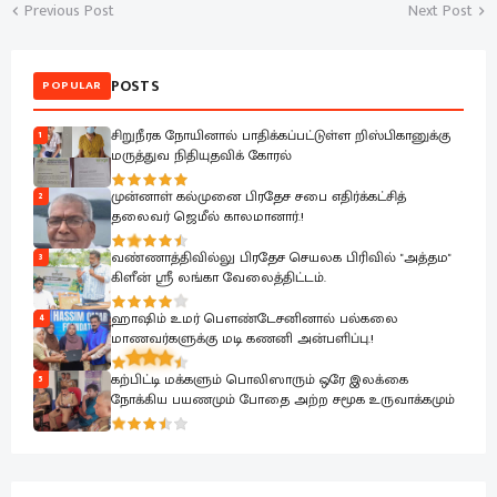
Previous Post
Next Post
POSTS
POPULAR
சிறுநீரக நோயினால் பாதிக்கப்பட்டுள்ள றிஸ்பிகானுக்கு
1
மருத்துவ நிதியுதவிக் கோரல்
முன்னாள் கல்முனை பிரதேச சபை எதிர்க்கட்சித்
2
தலைவர் ஜெமீல் காலமானார்.!
வண்ணாத்திவில்லு பிரதேச செயலக பிரிவில் "அத்தம"
3
கிளீன் ஸ்ரீ லங்கா வேலைத்திட்டம்.
ஹாஷிம் உமர் பௌண்டேசனினால் பல்கலை
4
மாணவர்களுக்கு மடி கணனி அன்பளிப்பு.!
கற்பிட்டி மக்களும் பொலிஸாரும் ஒரே இலக்கை
5
நோக்கிய பயணமும் போதை அற்ற சமூக உருவாக்கமும்