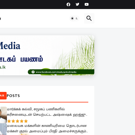
ா
POSTS
AR
மார்க்கக் கல்வி, சமூகப் பணிகளில்
கரிசனையுடன் செயற்பட்ட அஷ்ஷைக் ஹஜ்ஜு
முஹம்மதின் மறைவு பேரிழப்பாகும்; அம்பாறை
மாவட்ட ஜம்இய்யத்துல் உலமா ஆழ்ந்த
மலையக மக்களின் காணியுரிமை தொடர்பான
கவலை.!
மக்கள் குரல் அமைப்பும் பிரதி அமைச்சருக்கும்