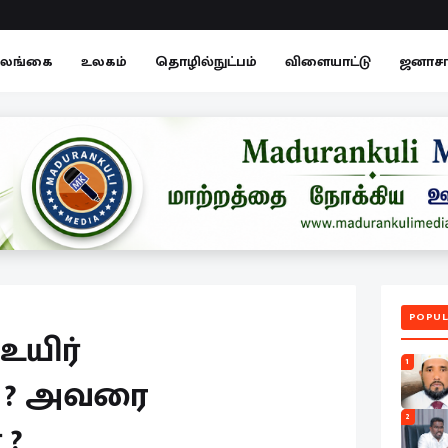
லங்கை
உலகம்
தொழில்நுட்பம்
விளையாட்டு
ஜனாச
POPUL
உயிர்
1
தா ? அவரை
2
 ?