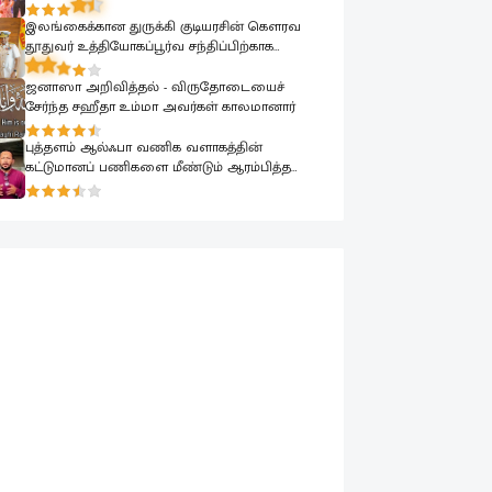
பொதுமக்களுக்காக கையளிக்கப்பட்டது
இலங்கைக்கான துருக்கி குடியரசின் கௌரவ
தூதுவர் உத்தியோகப்பூர்வ சந்திப்பிற்காக
கடற்படை தளபதியை சந்தித்தார்
ஜனாஸா அறிவித்தல் - விருதோடையைச்
சேர்ந்த சஹீதா உம்மா அவர்கள் காலமானார்
புத்தளம் ஆல்ஃபா வணிக வளாகத்தின்
கட்டுமானப் பணிகளை மீண்டும் ஆரம்பித்த
மேயர்