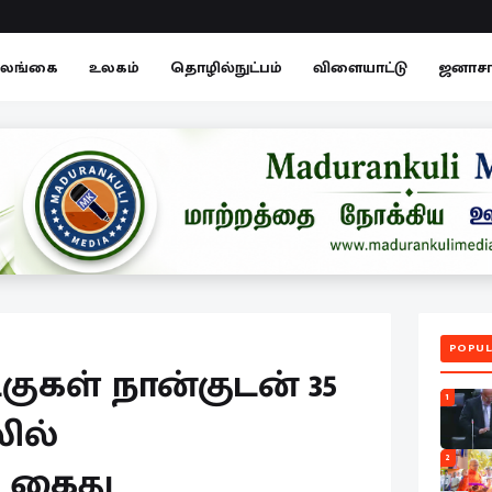
லங்கை
உலகம்
தொழில்நுட்பம்
விளையாட்டு
ஜனாச
POPUL
டகுகள் நான்குடன் 35
1
ில்
2
 கைது