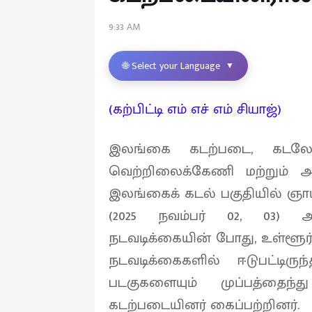
9:33 AM
🌐 Select your Language
▼
(கற்பிட்டி எம் எச் எம் சியாஜ்)
இலங்கை கடற்படை, கடலோ
வெற்றிலைக்கேணி மற்றும் அ
இலங்கைக் கடல் பகுதியில் ஞாய
(2025 நவம்பர் 02, 03) அ
நடவடிக்கையின் போது, உள்ளூர் 
நடவடிக்கைகளில் ஈடுபட்டிருந
படகுகளையும் முப்பத்தைந்
கடற்படையினர் கைப்பற்றினர்.