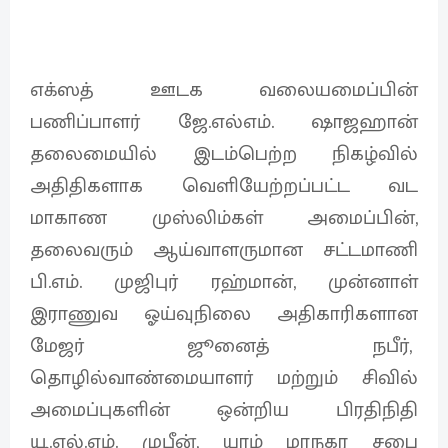
எக்ஸத் ஊடக வலையமைப்பின்
பணிப்பாளர் ஜே.எல்எம். ஷாஜஹான்
தலைமையில் இடம்பெற்ற நிகழ்வில்
அதிதிகளாக வெளியேற்றப்பட்ட வட
மாகாண முஸ்லிம்கள் அமைப்பின்,
தலைவரும் ஆய்வாளருமான சட்டமாணி
பி.எம். முஜிபுர் ரஹ்மான், முன்னாள்
இராணுவ ஓய்வுநிலை அதிகாரிகளான
மேஜர் ஜூனைத் நபீர்,
தொழில்வாண்மையாளர் மற்றும் சிவில்
அமைப்புகளின் ஒன்றிய பிரதிநிதி
யூ.எல்.எம். முபீன், யாழ் மாநகர சபை