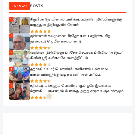
POSTS
POPULAR
சிறுநீரக நோயினால் பாதிக்கப்பட்டுள்ள றிஸ்பிகானுக்கு
1
மருத்துவ நிதியுதவிக் கோரல்
முன்னாள் கல்முனை பிரதேச சபை எதிர்க்கட்சித்
2
தலைவர் ஜெமீல் காலமானார்.!
வண்ணாத்திவில்லு பிரதேச செயலக பிரிவில் "அத்தம"
3
கிளீன் ஸ்ரீ லங்கா வேலைத்திட்டம்.
ஹாஷிம் உமர் பௌண்டேசனினால் பல்கலை
4
மாணவர்களுக்கு மடி கணனி அன்பளிப்பு.!
கற்பிட்டி மக்களும் பொலிஸாரும் ஒரே இலக்கை
5
நோக்கிய பயணமும் போதை அற்ற சமூக உருவாக்கமும்