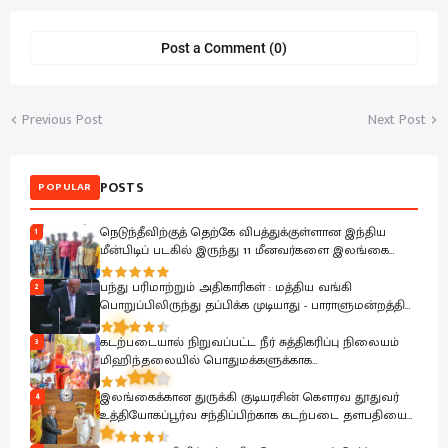
Post a Comment (0)
Previous Post
Next Post
POSTS
POPULAR
நெடுந்தீவிற்குத் தெற்கே விபத்துக்குள்ளான இந்திய
1
மீன்பிடிப் படகில் இருந்து 11 மீனவர்களை இலங்கை
கடற்படை பாதுகாப்பாக மீட்டது
பந்து பரிமாற்றும் அதிகாரிகள் : மத்திய வங்கி
2
பொறுப்பிலிருந்து தப்பிக்க முடியாது - பாராளுமன்றத்தில்
ரவூப் ஹக்கீம் ஆவேசம்
கடற்படையால் நிறுவப்பட்ட நீர் சுத்திகரிப்பு நிலையம்
3
மிஹிந்தலையில் பொதுமக்களுக்காக
கையளிக்கப்பட்டது
இலங்கைக்கான துருக்கி குடியரசின் கௌரவ தூதுவர்
4
உத்தியோகப்பூர்வ சந்திப்பிற்காக கடற்படை தளபதியை
சந்தித்தார்