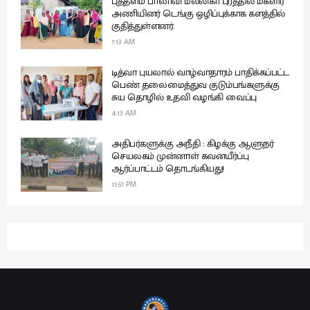
புத்தளம் பாலாவி மல்லிகா புரத்தில் மகளிர்
அணியினர் டெங்கு ஒழிப்புக்காக களத்தில்
குதித்துள்ளனர்.
7:13 AM
டித்வா புயலால் வாழ்வாதாரம் பாதிக்கப்பட்ட
பெண் தலைமைத்துவ குடும்பங்களுக்கு
சுய தொழில் உதவி வழங்கி வைப்பு
4:13 AM
அதிபர்களுக்கு அநீதி : கிழக்கு ஆளுநர்
செயலகம் முன்னாள் கவனயீர்ப்பு
ஆர்ப்பாட்டம் தொடங்கியது!
11:57 PM