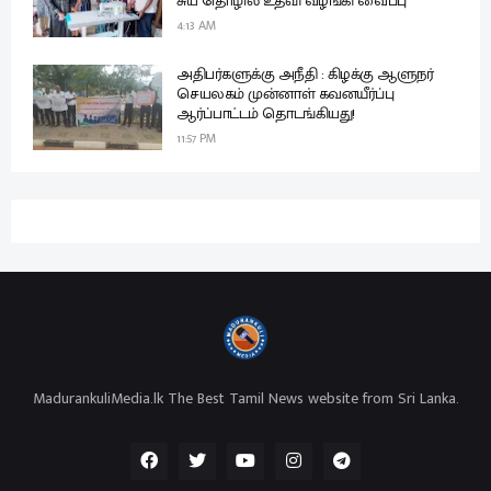
சுய தொழில் உதவி வழங்கி வைப்பு
4:13 AM
அதிபர்களுக்கு அநீதி : கிழக்கு ஆளுநர்
செயலகம் முன்னாள் கவனயீர்ப்பு
ஆர்ப்பாட்டம் தொடங்கியது!
11:57 PM
MadurankuliMedia.lk The Best Tamil News website from Sri Lanka.