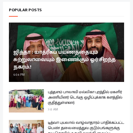
POPULAR POSTS
ஜித்தா : யாத்ரீகப் பயணத்தையும்
சுற்றுலாவையும் இணைக்கும் ஓர் சிறந்த
நகரம்.!
6:04 PM
புத்தளம் பாலாவி மல்லிகா புரத்தில் மகளிர்
அணியினர் டெங்கு ஒழிப்புக்காக களத்தில்
குதித்துள்ளனர்.
7:13 AM
டித்வா புயலால் வாழ்வாதாரம் பாதிக்கப்பட்ட
பெண் தலைமைத்துவ குடும்பங்களுக்கு