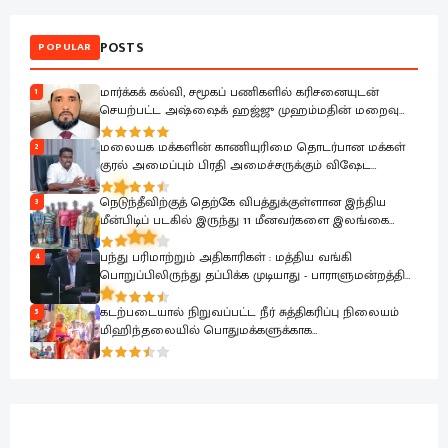
POSTS
POPULAR
மார்க்கக் கல்வி, சமூகப் பணிகளில் கரிசனையுடன்
1
செயற்பட்ட அஷ்ஷைக் ஹஜ்ஜு முஹம்மதின் மறைவு
பேரிழப்பாகும்; அம்பாறை மாவட்ட ஜம்இய்யத்துல் உலமா
ஆழ்ந்த கவலை.!
மலையக மக்களின் காணியுரிமை தொடர்பான மக்கள்
2
குரல் அமைப்பும் பிரதி அமைச்சருக்கும் விஷேட
கலந்துரையாடல்
நெடுந்தீவிற்குத் தெற்கே விபத்துக்குள்ளான இந்திய
3
மீன்பிடிப் படகில் இருந்து 11 மீனவர்களை இலங்கை
கடற்படை பாதுகாப்பாக மீட்டது
பந்து பரிமாற்றும் அதிகாரிகள் : மத்திய வங்கி
4
பொறுப்பிலிருந்து தப்பிக்க முடியாது - பாராளுமன்றத்தில்
ரவூப் ஹக்கீம் ஆவேசம்
கடற்படையால் நிறுவப்பட்ட நீர் சுத்திகரிப்பு நிலையம்
5
மிஹிந்தலையில் பொதுமக்களுக்காக
கையளிக்கப்பட்டது