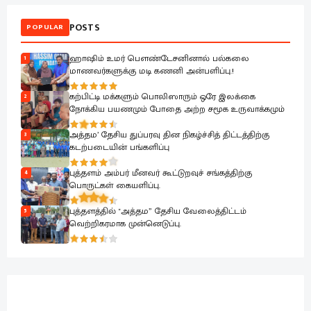
POSTS
POPULAR
ஹாஷிம் உமர் பௌண்டேசனினால் பல்கலை
1
மாணவர்களுக்கு மடி கணனி அன்பளிப்பு.!
கற்பிட்டி மக்களும் பொலிஸாரும் ஒரே இலக்கை
2
நோக்கிய பயணமும் போதை அற்ற சமூக உருவாக்கமும்
அத்தம’ தேசிய துப்பரவு தின நிகழ்ச்சித் திட்டத்திற்கு
3
கடற்படையின் பங்களிப்பு
புத்தளம் அம்பர் மீனவர் கூட்டுறவுச் சங்கத்திற்கு
4
பொருட்கள் கையளிப்பு.
புத்தளத்தில் "அத்தம” தேசிய வேலைத்திட்டம்
5
வெற்றிகரமாக முன்னெடுப்பு.