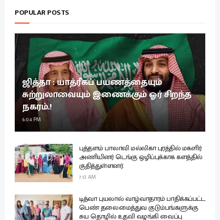
POPULAR POSTS
ஜித்தா : யாத்ரீகப் பயணத்தையும்
சுற்றுலாவையும் இணைக்கும் ஓர் சிறந்த
நகரம்.!
6:04 PM
புத்தளம் பாலாவி மல்லிகா புரத்தில் மகளிர்
அணியினர் டெங்கு ஒழிப்புக்காக களத்தில்
குதித்துள்ளனர்.
7:13 AM
டித்வா புயலால் வாழ்வாதாரம் பாதிக்கப்பட்ட
பெண் தலைமைத்துவ குடும்பங்களுக்கு
சுய தொழில் உதவி வழங்கி வைப்பு