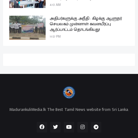
4:13 AM
அதிபர்களுக்கு அநீதி : கிழக்கு ஆளுநர்
செயலகம் முன்னாள் கவனயீர்ப்பு
ஆர்ப்பாட்டம் தொடங்கியது!
11:57 PM
MadurankuliMedia.lk The Best Tamil News website from Sri Lanka.