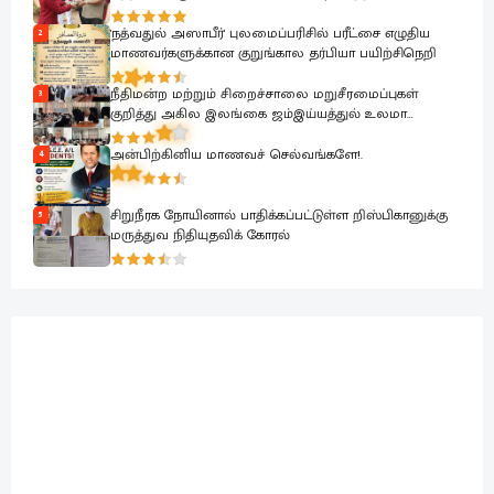
அபிவிருத்தி பணிகள் ஆரம்பம்.
'நத்வதுல் அஸாபீர்' புலமைப்பரிசில் பரீட்சை எழுதிய
2
மாணவர்களுக்கான குறுங்கால தர்பியா பயிற்சிநெறி
நீதிமன்ற மற்றும் சிறைச்சாலை மறுசீரமைப்புகள்
3
குறித்து அகில இலங்கை ஜம்இய்யத்துல் உலமா
சபைக்கு தெளிவுபடுத்தும் நிகழ்வு
அன்பிற்கினிய மாணவச் செல்வங்களே!.
4
சிறுநீரக நோயினால் பாதிக்கப்பட்டுள்ள றிஸ்பிகானுக்கு
5
மருத்துவ நிதியுதவிக் கோரல்