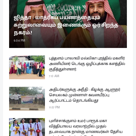
ஜித்தா : யாத்ரீகப் பயணத்தையும்
சுற்றுலாவையும் இணைக்கும் ஓர் சிறந்த
நகரம்.!
6:04 PM
புத்தளம் பாலாவி மல்லிகா புரத்தில் மகளிர்
அணியினர் டெங்கு ஒழிப்புக்காக களத்தில்
குதித்துள்ளனர்.
7:13 AM
அதிபர்களுக்கு அநீதி : கிழக்கு ஆளுநர்
செயலகம் முன்னாள் கவனயீர்ப்பு
ஆர்ப்பாட்டம் தொடங்கியது!
11:57 PM
புளிச்சாக்குளம் உமர் பாரூக் மகா
வித்தியாலய வரலாற்றில் முதல்
தடவையாக நான்கு மாணவர்கள் தேசிய