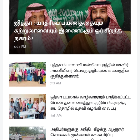
ஜித்தா : யாத்ரீகப் பயணத்தையும்
சுற்றுலாவையும் இணைக்கும் ஓர் சிறந்த
நகரம்.!
6:04 PM
புத்தளம் பாலாவி மல்லிகா புரத்தில் மகளிர்
அணியினர் டெங்கு ஒழிப்புக்காக களத்தில்
குதித்துள்ளனர்.
7:13 AM
டித்வா புயலால் வாழ்வாதாரம் பாதிக்கப்பட்ட
பெண் தலைமைத்துவ குடும்பங்களுக்கு
சுய தொழில் உதவி வழங்கி வைப்பு
4:13 AM
அதிபர்களுக்கு அநீதி : கிழக்கு ஆளுநர்
செயலகம் முன்னாள் கவனயீர்ப்பு